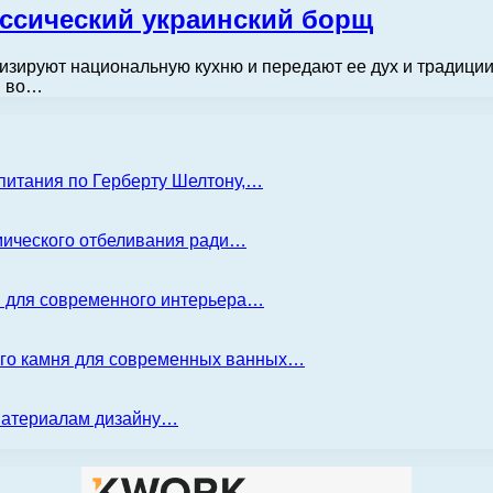
ассический украинский борщ
изируют национальную кухню и передают ее дух и традиции
м во…
 питания по Герберту Шелтону,…
имического отбеливания ради…
я для современного интерьера…
ого камня для современных ванных…
 материалам дизайну…