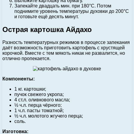
Выложите картошку на бумагу.
Запекайте двадцать мин. при 180°С. Потом
поднимите уровень температуры духовки до 200°С
и готовьте ещё десять минут.
Острая картошка Айдахо
Разность температурных режимов в процессе запекания
даёт возможность приготовить картофель с хрустящей
корочкой. Вместе с тем мякоть никак не развалится, но
отлично пропекается.
Компоненты:
1 кг. картошки;
пучок свежего укропа;
4 ст.л. оливкового масла;
½ ч.л. перца чёрного;
1 ч.л. пасты томатной;
½ ч.л. молотого жгучего перца;
соль.
Изготовка: