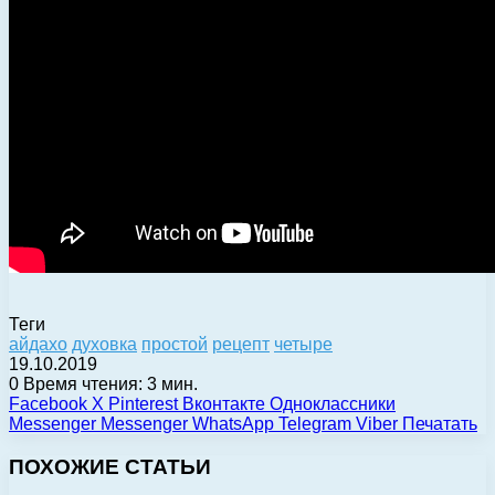
Теги
айдахо
духовка
простой
рецепт
четыре
19.10.2019
0
Время чтения: 3 мин.
Facebook
X
Pinterest
Вконтакте
Одноклассники
Messenger
Messenger
WhatsApp
Telegram
Viber
Печатать
ПОХОЖИЕ СТАТЬИ