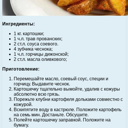
Ингредиенты:
1 кг. картошки;
1 ч.л. трав прованских;
2 ст.л. соуса соевого.
4 зубчика чеснока;
1 ч.л. горчицы дижонской;
2 ст.л. масла оливкового;
Приготовление:
Перемешайте масло, соевый соус, специи и
горчицу. Выдавите чеснок.
Картошечку тщательно вымойте, удалив с кожуры
абсолютно всю грязь.
Порежьте клубни картофеля дольками совместно с
кожурой.
Вскипятите воду в кастрюле. Положите картофель
на семь мин. Достаньте. Обсушите.
Полейте картошечку заправкой. Положите на
бумагу.