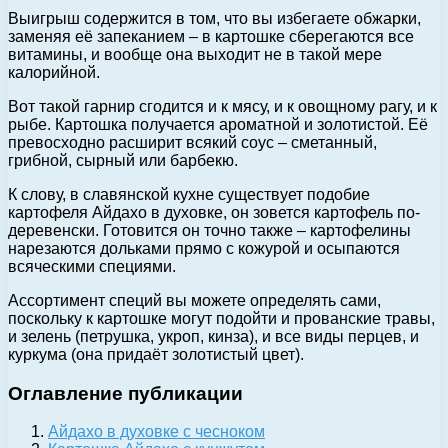
Выигрыш содержится в том, что вы избегаете обжарки,
заменяя её запеканием – в картошке сберегаются все
витамины, и вообще она выходит не в такой мере
калорийной.
Вот такой гарнир сгодится и к мясу, и к овощному рагу, и к
рыбе. Картошка получается ароматной и золотистой. Её
превосходно расширит всякий соус – сметанный,
грибной, сырный или барбекю.
К слову, в славянской кухне существует подобие
картофеля Айдахо в духовке, он зовется картофель по-
деревенски. Готовится он точно также – картофелины
нарезаются дольками прямо с кожурой и осыпаются
всяческими специями.
Ассортимент специй вы можете определять сами,
поскольку к картошке могут подойти и прованские травы,
и зелень (петрушка, укроп, кинза), и все виды перцев, и
куркума (она придаёт золотистый цвет).
Оглавление публикации
Айдахо в духовке с чесноком