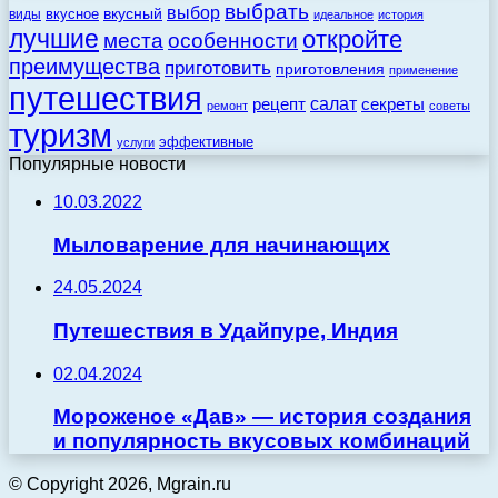
выбрать
выбор
вкусный
вкусное
виды
идеальное
история
лучшие
откройте
места
особенности
преимущества
приготовить
приготовления
применение
путешествия
салат
рецепт
секреты
ремонт
советы
туризм
эффективные
услуги
Популярные новости
10.03.2022
Мыловарение для начинающих
24.05.2024
Путешествия в Удайпуре, Индия
02.04.2024
Мороженое «Дав» — история создания
и популярность вкусовых комбинаций
© Copyright 2026, Mgrain.ru