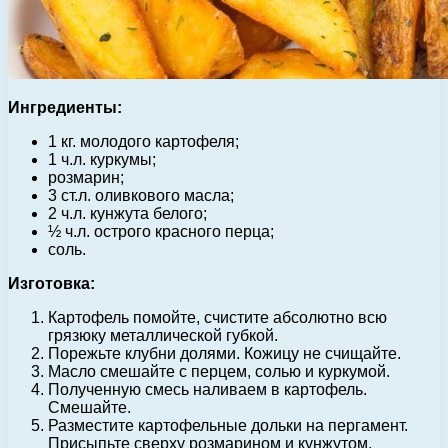
Ингредиенты:
1 кг. молодого картофеля;
1 ч.л. куркумы;
розмарин;
3 ст.л. оливкового масла;
2 ч.л. кунжута белого;
½ ч.л. острого красного перца;
соль.
Изготовка:
Картофель помойте, счистите абсолютно всю
грязюку металлической губкой.
Порежьте клубни долями. Кожицу не счищайте.
Масло смешайте с перцем, солью и куркумой.
Полученную смесь наливаем в картофель.
Смешайте.
Разместите картофельные дольки на пергамент.
Присыпьте сверху розмарином и кунжутом.