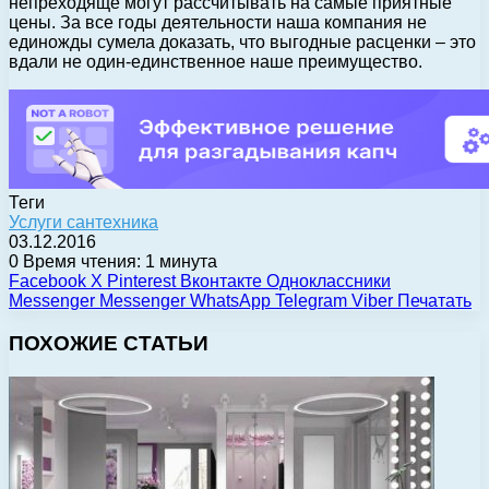
непреходяще могут рассчитывать на самые приятные
цены. За все годы деятельности наша компания не
единожды сумела доказать, что выгодные расценки – это
вдали не один-единственное наше преимущество.
Теги
Услуги сантехника
03.12.2016
0
Время чтения: 1 минута
Facebook
X
Pinterest
Вконтакте
Одноклассники
Messenger
Messenger
WhatsApp
Telegram
Viber
Печатать
ПОХОЖИЕ СТАТЬИ