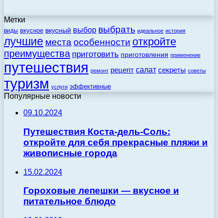
Метки
выбрать
выбор
вкусный
вкусное
виды
идеальное
история
лучшие
откройте
места
особенности
преимущества
приготовить
приготовления
применение
путешествия
салат
рецепт
секреты
ремонт
советы
туризм
эффективные
услуги
Популярные новости
09.10.2024
Путешествия Коста-дель-Соль:
откройте для себя прекрасные пляжи и
живописные города
15.02.2024
Гороховые лепешки — вкусное и
питательное блюдо