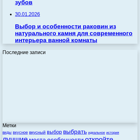
зубов
30.01.2026
Выбор и особенности раковин из
натурального камня для современного
интерьера ванной комнаты
Последние записи
Метки
выбрать
выбор
вкусный
вкусное
виды
идеальное
история
лучшие
откройте
места
особенности