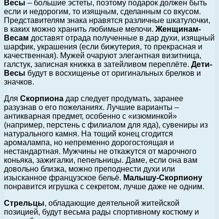
Весы
– большие эстеты, поэтому подарок должен быть
если и недорогим, то изящным, сделанным со вкусом.
Представителям знака нравятся различные шкатулочки,
в каких можно хранить любимые мелочи.
Женщинам-
Весам
доставят отрада полученные в дар духи, изящный
шарфик, украшения (если бижутерия, то прекрасная и
качественная). Мужей очаруют элегантная визитница,
галстук, записная книжка в затейливом переплёте.
Дети-
Весы
будут в восхищенье от оригинальных брелков и
значков.
Для
Скорпиона
дар следует продумать, заранее
разузнав о его пожеланиях. Лучшие варианты –
антикварная предмет, особенно с «изюминкой»
(например, перстень с филиалом для яда), сувениры из
натурального камня. На тощий конец сгодится
аромалампа, но непременно дорогостоящая и
нестандартная. Мужчины не откажутся от марочного
коньяка, зажигалки, пепельницы. Даме, если она вам
довольно близка, можно преподнести духи или
изысканное французское бельё.
Малышу-Скорпиону
понравится игрушка с секретом, лучше даже не одним.
Стрельцы
, обладающие деятельной житейской
позицией, будут весьма рады спортивному костюму и