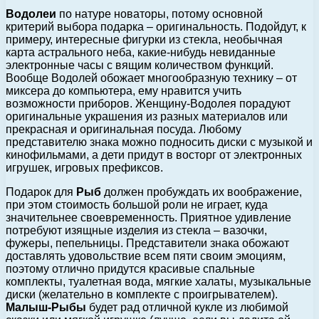
Водолеи
по натуре новаторы, потому основной
критерий выбора подарка – оригинальность. Подойдут, к
примеру, интересные фигурки из стекла, необычная
карта астрального неба, какие-нибудь невиданные
электронные часы с вящим количеством функций.
Вообще Водолей обожает многообразную технику – от
миксера до компьютера, ему нравится учить
возможности приборов. Женщину-Водолея порадуют
оригинальные украшения из разных материалов или
прекрасная и оригинальная посуда. Любому
представителю знака можно подносить диски с музыкой и
кинофильмами, а дети придут в восторг от электронных
игрушек, игровых префиксов.
Подарок для
Рыб
должен пробуждать их воображение,
при этом стоимость большой роли не играет, куда
значительнее своевременность. Приятное удивление
потребуют изящные изделия из стекла – вазочки,
фужеры, пепельницы. Представители знака обожают
доставлять удовольствие всем пяти своим эмоциям,
поэтому отлично придутся красивые спальные
комплекты, туалетная вода, мягкие халаты, музыкальные
диски (желательно в комплекте с проигрывателем).
Малыш-Рыбы
будет рад отличной кукле из любимой