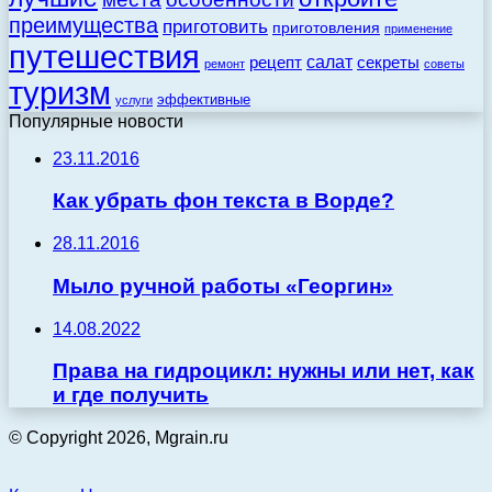
преимущества
приготовить
приготовления
применение
путешествия
салат
рецепт
секреты
ремонт
советы
туризм
эффективные
услуги
Популярные новости
23.11.2016
Как убрать фон текста в Ворде?
28.11.2016
Мыло ручной работы «Георгин»
14.08.2022
Права на гидроцикл: нужны или нет, как
и где получить
© Copyright 2026, Mgrain.ru