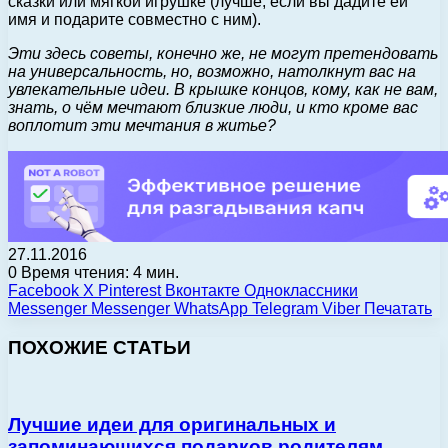
сказки или мягкой игрушке (лучше, если вы дадите ей
имя и подарите совместно с ним).
Эти здесь советы, конечно же, не могут претендовать
на универсальность, но, возможно, натолкнут вас на
увлекательные идеи. В крышке концов, кому, как не вам,
знать, о чём мечтают близкие люди, и кто кроме вас
воплотит эти мечтания в житье?
27.11.2016
0
Время чтения: 4 мин.
Facebook
X
Pinterest
Вконтакте
Одноклассники
Messenger
Messenger
WhatsApp
Telegram
Viber
Печатать
ПОХОЖИЕ СТАТЬИ
Лучшие идеи для оригинальных и
запоминающихся подарков родителям