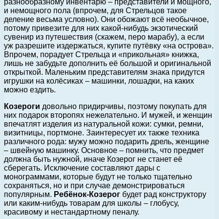
разнообразному инвентарю – представители и мощного,
и немощного пола (впрочем, для Стрельцов такое
деление весьма условно). Они обожают всё необычное,
потому привезите для них какой-нибудь экзотический
сувенир из путешествия (скажем, перо марабу), а если
уж разрешите издержаться, купите путёвку «на острова».
Впрочем, порадует Стрельца и «прикольная» книжка,
лишь не забудьте дополнить её большой и оригинальной
открыткой. Маленьким представителям знака придутся
игрушки на колёсиках – машинки, лошадки, на каких
можно ездить.
Козероги
довольно придирчивы, поэтому покупать для
них подарок второпях нежелательно. И мужей, и женщин
впечатлят изделия из натуральной кожи: сумки, ремни,
визитницы, портмоне. Заинтересует их также техника
различного рода: мужу можно подарить дрель, женщине
– швейную машинку. Основное – помнить, что предмет
должна быть нужной, иначе Козерог не станет её
сберегать. Исключение составляют дары с
монограммами, которые будут не только тщательно
сохраняться, но и при случае демонстрироваться
популярным.
Ребёнок-Козерог
будет рад конструктору
или каким-нибудь товарам для школы – глобусу,
красивому и нестандартному пеналу.