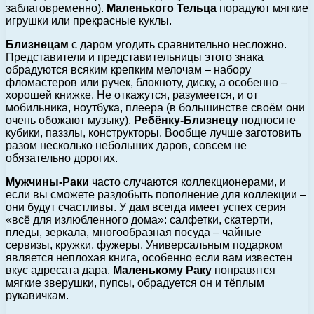
заблаговременно).
Маленького Тельца
порадуют мягкие
игрушки или прекрасные куклы.
Близнецам
с даром угодить сравнительно несложно.
Представители и представительницы этого знака
обрадуются всяким крепким мелочам – набору
фломастеров или ручек, блокноту, диску, а особенно –
хорошей книжке. Не откажутся, разумеется, и от
мобильника, ноутбука, плеера (в большинстве своём они
очень обожают музыку).
Ребёнку-Близнецу
подносите
кубики, паззлы, конструкторы. Вообще лучше заготовить
разом несколько небольших даров, совсем не
обязательно дорогих.
Мужчины-Раки
часто случаются коллекционерами, и
если вы сможете раздобыть пополнение для коллекции –
они будут счастливы. У дам всегда имеет успех серия
«всё для излюбленного дома»: салфетки, скатерти,
пледы, зеркала, многообразная посуда – чайные
сервизы, кружки, фужеры. Универсальным подарком
является неплохая книга, особенно если вам известен
вкус адресата дара.
Маленькому Раку
понравятся
мягкие зверушки, пупсы, обрадуется он и тёплым
рукавичкам.