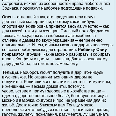
Астрологи, исходя из особенностей нрава любого знака
Зодиака, подскажут наиболее подходящие подарки.
Овен
– огненный знак, его представители ведут
деятельный манер жизни, поэтому какая-нибудь
спортивная экипировка придётся весьма уместно – как
для мужей, так и для женщин. Сильный пол обрадуется
также аксессуарам для любимого автомобиля, а
отличным дамам по вкусу украшения – непременно
оригинальные. И тем, и иным можно подарить несессеры
со всем необходимым для странствия.
Ребёнку-Овну
понравятся игрушки, какие можно разбирать и собирать
вновь. Конфеты и цветы – лишь надбавка к основному
дару для Овна, но никак не замена ему.
Тельцы
, наоборот, любят получить в дар что-нибудь
вкусненькое. Но ограничиться одним даром не
получится. Родившиеся под этим известен – и мужчины,
и женщины, — весьма домовиты, потому с
удовольствием примут здоровые в хозяйстве вещи –
одеяла, дорогое постельное бельё, бытовую технику, а
можно и вазочки, фигурки и прочие украшения для их
жильё. Достаточно близкому вам Тельцу можно
преподнести что-нибудь из платья – красивый шарфик,
галстук, жилетку (пожелания, разумеется, лучше узнать