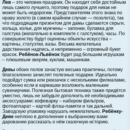
Лев
– это человек-праздник. Он находит себя достойным
лишь самого лучшего, поэтому подарок для никак не
может быть недорогим. Представителям этого знака по
нраву золото (в самом крайнем случае — позолота), так
что подходящим презентом для дамы сделаются серьги,
кольца, колье, для мужчины – запонки, булавка для
галстука (желательно в комплекте с галстуком), часы. По
совершенству будут оценены объекты искусства –
картины, статуэтки, вазы. Весьма желательна
дарственная надпись, и непременно – огромный букет
красок.
Ребёнок-Львёнок
будет рад большим игрушкам
– плюшевым зверям, куклам, машинкам.
Девы
обоих полов зачастую весьма практичны, потому
благосклонно зачислят полезные подарки. Идеально
подойдут сумка или рюкзачок с несколькими филиалами,
особенно если в кармашки возложить маленькие
сувенирчики. Полезная бытовая техника также придётся
уместно, лишь не забудьте дополнить её необходимыми
аксессуарами: кофеварку – набором фильтров,
фотоаппарат – картой флэш-памяти и так дальней.
Заводскую упаковку нарушать нежелательно.
Ребёнку-
Деве
неплохо в дополнение к выбранному вами
дарованию рассказать о нём сказочную историю.