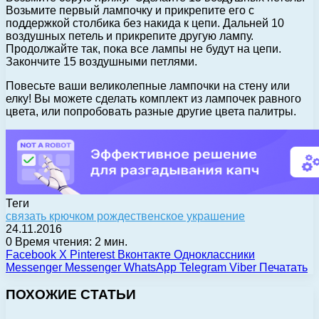
Возьмите первый лампочку и прикрепите его с
поддержкой столбика без накида к цепи. Дальней 10
воздушных петель и прикрепите другую лампу.
Продолжайте так, пока все лампы не будут на цепи.
Закончите 15 воздушными петлями.
Повесьте ваши великолепные лампочки на стену или
елку! Вы можете сделать комплект из лампочек равного
цвета, или попробовать разные другие цвета палитры.
Теги
связать крючком рождественское украшение
24.11.2016
0
Время чтения: 2 мин.
Facebook
X
Pinterest
Вконтакте
Одноклассники
Messenger
Messenger
WhatsApp
Telegram
Viber
Печатать
ПОХОЖИЕ СТАТЬИ