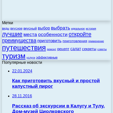
Метки
выбрать
выбор
вкусный
вкусное
виды
идеальное
история
лучшие
откройте
места
особенности
преимущества
приготовить
приготовления
применение
путешествия
салат
рецепт
секреты
ремонт
советы
туризм
эффективные
услуги
Популярные новости
22.01.2024
Как приготовить вкусный и простой
капустный пирог
28.11.2016
Рассказ об экскурсии в Калугу и Тулу.
Дом-музей Циолковского