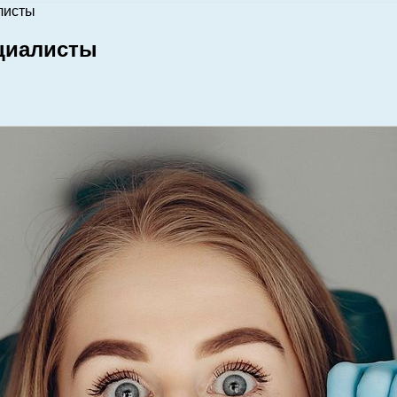
листы
ециалисты