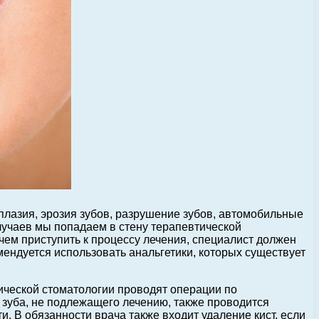
плазия, эрозия зубов, разрушение зубов, автомобильные
лучаев мы попадаем в стену терапевтической
 чем приступить к процессу лечения, специалист должен
мендуется использовать анальгетики, которых существует
гической стоматологии проводят операции по
е зуба, не подлежащего лечению, также проводится
и. В обязанности врача также входит удаление кист, если