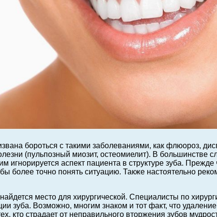
звана бороться с такими заболеваниями, как флюороз, дис
олезни (пульпозный миозит, остеомиелит). В большинстве с
тим игнорируется аспект пациента в структуре зуба. Прежде
обы более точно понять ситуацию. Также настоятельно реко
а найдется место для хирургической. Специалисты по хирур
ии зуба. Возможно, многим знаком и тот факт, что удалени
ех, кто страдает от неправильного вторжения зубов мудрост