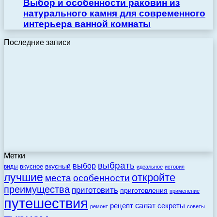
Выбор и особенности раковин из
натурального камня для современного
интерьера ванной комнаты
Последние записи
Метки
выбрать
выбор
вкусный
вкусное
виды
идеальное
история
лучшие
откройте
места
особенности
преимущества
приготовить
приготовления
применение
путешествия
салат
рецепт
секреты
ремонт
советы