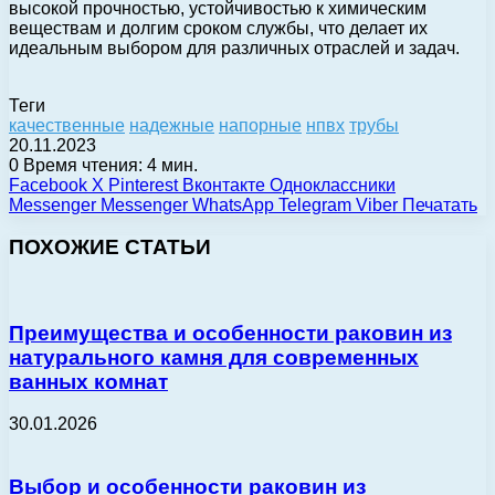
высокой прочностью, устойчивостью к химическим
веществам и долгим сроком службы, что делает их
идеальным выбором для различных отраслей и задач.
Теги
качественные
надежные
напорные
нпвх
трубы
20.11.2023
0
Время чтения: 4 мин.
Facebook
X
Pinterest
Вконтакте
Одноклассники
Messenger
Messenger
WhatsApp
Telegram
Viber
Печатать
ПОХОЖИЕ СТАТЬИ
Преимущества и особенности раковин из
натурального камня для современных
ванных комнат
30.01.2026
Выбор и особенности раковин из