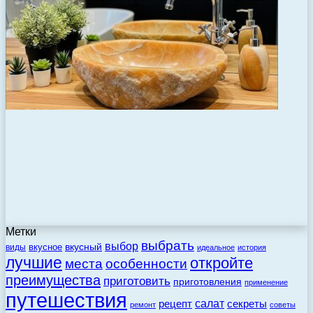
Метки
выбрать
выбор
вкусный
вкусное
виды
идеальное
история
лучшие
откройте
места
особенности
преимущества
приготовить
приготовления
применение
путешествия
салат
рецепт
секреты
ремонт
советы