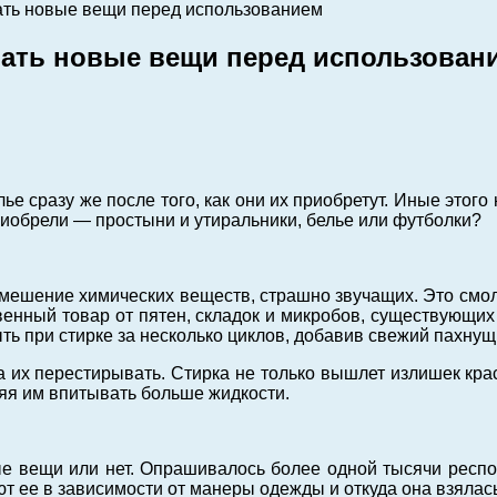
рать новые вещи перед использованием
рать новые вещи перед использован
 сразу же после того, как они их приобретут. Иные этого 
приобрели — простыни и утиральники, белье или футболки?
 смешение химических веществ, страшно звучащих. Это см
венный товар от пятен, складок и микробов, существующи
ть при стирке за несколько циклов, добавив свежий пахну
 их перестирывать. Стирка не только вышлет излишек кра
ляя им впитывать больше жидкости.
е вещи или нет. Опрашивалось более одной тысячи респо
т ее в зависимости от манеры одежды и откуда она взялась