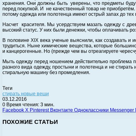
хранения. Они должны быть уверены, что предметы будут
перед покупкой. И не качественный товар не приобретё
потому одежда или полотенца имеют острый запах до тех п
Насчет красителя. Мы усердствуем мазать одежду с древ
высокий статус. У них были денежки, чтобы оплачивать р
В половине XIX века ученые выяснили, как создавать и и
трудиться. Ныне химические вещества, которые большинс
и канцерогенные. Но (прежде чем вы отреагируете чересч
Мыть одежду перед ношением действительно проблема пре
разного вида одежду, простыни и полотенца и не стирать и
стиральную машину без промедления.
Теги
стирать новые вещи
03.12.2016
0
Время чтения: 3 мин.
Facebook
X
Pinterest
Вконтакте
Одноклассники
Messenger
ПОХОЖИЕ СТАТЬИ