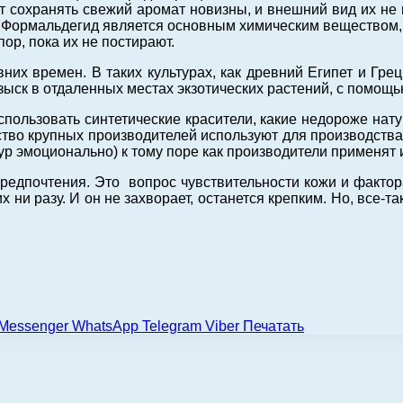
 сохранять свежий аромат новизны, и внешний вид их не
м. Формальдегид является основным химическим веществом
ор, пока их не постирают.
них времен. В таких культурах, как древний Египет и Гр
озыск в отдаленных местах экзотических растений, с помощ
спользовать синтетические красители, какие недороже нат
тво крупных производителей используют для производств
ур эмоционально) к тому поре как производители применят 
дпочтения. Это вопрос чувствительности кожи и фактора
х ни разу. И он не захворает, останется крепким. Но, все-т
Messenger
WhatsApp
Telegram
Viber
Печатать