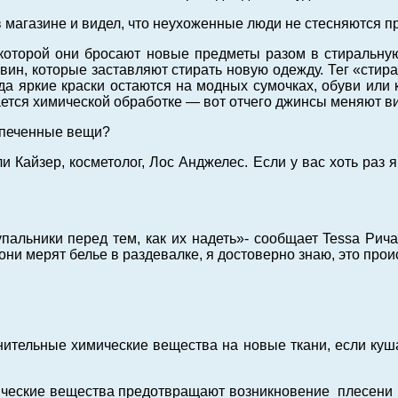
 магазине и видел, что неухоженные люди не стесняются п
о которой они бросают новые предметы разом в стиральн
вин, которые заставляют стирать новую одежду. Тег «стира
да яркие краски остаются на модных сумочках, обуви или к
тся химической обработке — вот отчего джинсы меняют вид 
испеченные вещи?
и Кайзер, косметолог, Лос Анджелес. Если у вас хоть раз
пальники перед тем, как их надеть»- сообщает Tessa Ри
ни мерят белье в раздевалке, я достоверно знаю, это прои
ительные химические вещества на новые ткани, если куш
мические вещества предотвращают возникновение плесени н