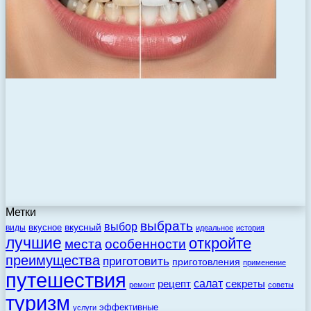
Метки
выбрать
выбор
вкусный
вкусное
виды
идеальное
история
лучшие
откройте
места
особенности
преимущества
приготовить
приготовления
применение
путешествия
салат
рецепт
секреты
ремонт
советы
туризм
эффективные
услуги