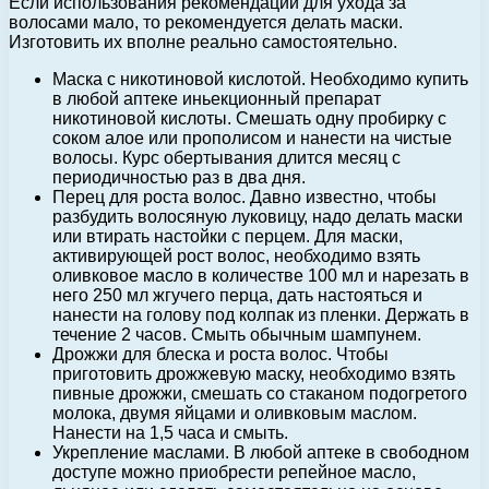
Если использования рекомендаций для ухода за
волосами мало, то рекомендуется делать маски.
Изготовить их вполне реально самостоятельно.
Маска с никотиновой кислотой. Необходимо купить
в любой аптеке иньекционный препарат
никотиновой кислоты. Смешать одну пробирку с
соком алое или прополисом и нанести на чистые
волосы. Курс обертывания длится месяц с
периодичностью раз в два дня.
Перец для роста волос. Давно известно, чтобы
разбудить волосяную луковицу, надо делать маски
или втирать настойки с перцем. Для маски,
активирующей рост волос, необходимо взять
оливковое масло в количестве 100 мл и нарезать в
него 250 мл жгучего перца, дать настояться и
нанести на голову под колпак из пленки. Держать в
течение 2 часов. Смыть обычным шампунем.
Дрожжи для блеска и роста волос. Чтобы
приготовить дрожжевую маску, необходимо взять
пивные дрожжи, смешать со стаканом подогретого
молока, двумя яйцами и оливковым маслом.
Нанести на 1,5 часа и смыть.
Укрепление маслами. В любой аптеке в свободном
доступе можно приобрести репейное масло,