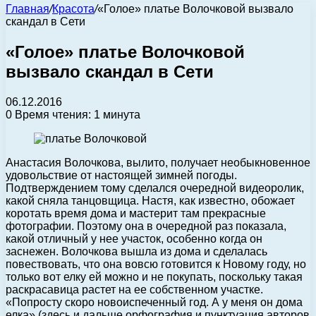
Главная
/
Красота
/
«Голое» платье Волочковой вызвало
скандал в Сети
«Голое» платье Волочковой
вызвало скандал в Сети
06.12.2016
0
Время чтения: 1 минута
Анастасия Волочкова, вылито, получает необыкновенное
удовольствие от настоящей зимней погоды.
Подтверждением тому сделался очередной видеоролик,
какой сняла танцовщица.
Настя, как известно, обожает
коротать время дома и мастерит там прекрасные
фотографии. Поэтому она в очередной раз показала,
какой отличный у нее участок, особенно когда он
заснежен. Волочкова вышла из дома и сделалась
повествовать, что она вовсю готовится к Новому году, но
только вот елку ей можно и не покупать, поскольку такая
раскрасавица растет на ее собственном участке.
«Попросту скоро новоиспеченный год. А у меня он дома
елка» (здесь и дальше орфография и пунктуация авторов