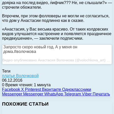
доярка на послед видео, лифчик??? Не, не слышали?» —
строчили обожатели.
Впрочем, при этом фолловеры не могли не согласиться,
что дом у Анастасии подлинно как в сказке.
«Анастасия, у Вас весьма красиво. От таких колдовских
видов улучшается настроение и появляется праздничное
предвкушение», — заключили подписчики.
Запросто скоро новый год. А у меня он
дома.#волочкова
Видео опубликовано Анастасия Волочкова (@volochkova_art) Дек 4 2016 в 10:42 PST
Теги
платье Волочковой
06.12.2016
0
Время чтения: 1 минута
Facebook
X
Pinterest
Вконтакте
Одноклассники
Messenger
Messenger
WhatsApp
Telegram
Viber
Печатать
ПОХОЖИЕ СТАТЬИ