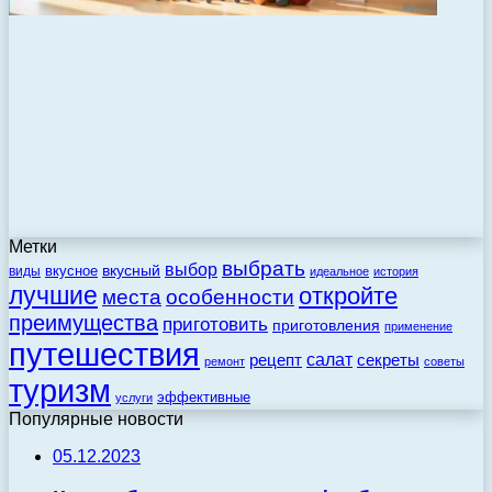
Метки
выбрать
выбор
вкусный
вкусное
виды
идеальное
история
лучшие
откройте
места
особенности
преимущества
приготовить
приготовления
применение
путешествия
салат
рецепт
секреты
ремонт
советы
туризм
эффективные
услуги
Популярные новости
05.12.2023