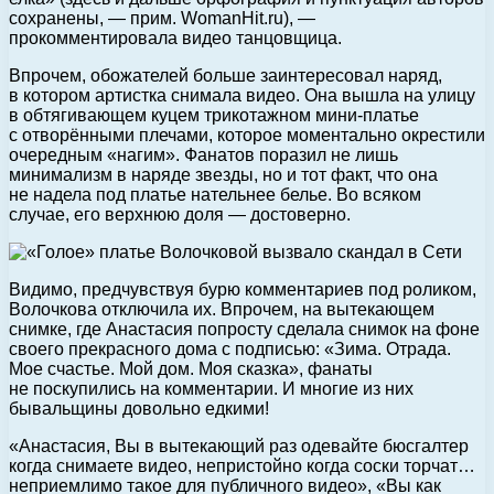
сохранены, — прим. WomanHit.ru), —
прокомментировала видео танцовщица.
Впрочем, обожателей больше заинтересовал наряд,
в котором артистка снимала видео. Она вышла на улицу
в обтягивающем куцем трикотажном мини-платье
с отворёнными плечами, которое моментально окрестили
очередным «нагим». Фанатов поразил не лишь
минимализм в наряде звезды, но и тот факт, что она
не надела под платье нательнее белье. Во всяком
случае, его верхнюю доля — достоверно.
Видимо, предчувствуя бурю комментариев под роликом,
Волочкова отключила их. Впрочем, на вытекающем
снимке, где Анастасия попросту сделала снимок на фоне
своего прекрасного дома с подписью: «Зима. Отрада.
Мое счастье. Мой дом. Моя сказка», фанаты
не поскупились на комментарии. И многие из них
бывальщины довольно едкими!
«Анастасия, Вы в вытекающий раз одевайте бюсгалтер
когда снимаете видео, непристойно когда соски торчат…
неприемлимо такое для публичного видео», «Вы как