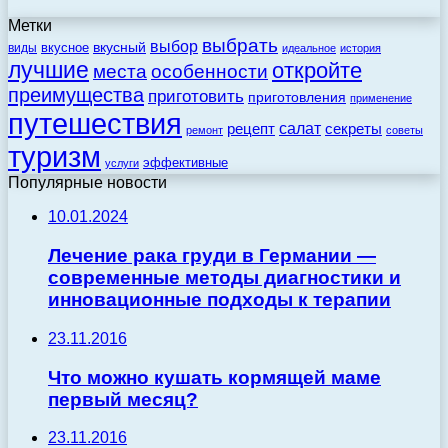
Метки
выбрать
выбор
вкусный
вкусное
виды
идеальное
история
лучшие
откройте
места
особенности
преимущества
приготовить
приготовления
применение
путешествия
салат
рецепт
секреты
ремонт
советы
туризм
эффективные
услуги
Популярные новости
10.01.2024
Лечение рака груди в Германии —
современные методы диагностики и
инновационные подходы к терапии
23.11.2016
Что можно кушать кормящей маме
первый месяц?
23.11.2016