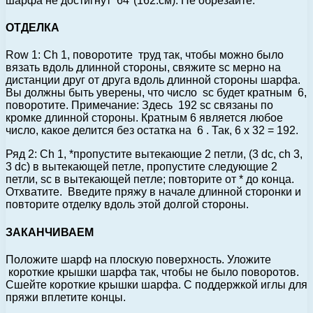
шарфа не достигнут 64″(162.см). Не обрезайте.
ОТДЕЛКА
Row 1: Ch 1, поворотите труд так, чтобы можно было
вязать вдоль длинной стороны, свяжите sc мерно на
дистанции друг от друга вдоль длинной стороны шарфа.
Вы должны быть уверены, что число sc будет кратным 6,
поворотите. Примечание: Здесь 192 sc связаны по
кромке длинной стороны. Кратным 6 является любое
число, какое делится без остатка на 6 . Так, 6 x 32 = 192.
Ряд 2: Ch 1, *пропустите вытекающие 2 петли, (3 dc, ch 3,
3 dc) в вытекающей петле, пропустите следующие 2
петли, sc в вытекающей петле; повторите от * до конца.
Отхватите. Введите пряжу в начале длинной сторонки и
повторите отделку вдоль этой долгой стороны.
ЗАКАНЧИВАЕМ
Положите шарф на плоскую поверхность. Уложите
короткие крышки шарфа так, чтобы не было поворотов.
Сшейте короткие крышки шарфа. С поддержкой иглы для
пряжи вплетите концы.