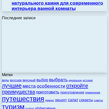
натурального камня для современного
интерьера ванной комнаты
Последние записи
Метки
выбрать
выбор
вкусный
вкусное
виды
идеальное
история
лучшие
откройте
места
особенности
преимущества
приготовить
приготовления
применение
путешествия
салат
рецепт
секреты
ремонт
советы
туризм
эффективные
услуги