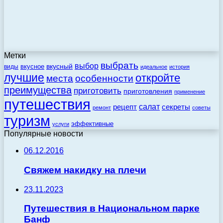
Метки
выбрать
выбор
вкусный
вкусное
виды
идеальное
история
лучшие
откройте
места
особенности
преимущества
приготовить
приготовления
применение
путешествия
салат
рецепт
секреты
ремонт
советы
туризм
эффективные
услуги
Популярные новости
06.12.2016
Свяжем накидку на плечи
23.11.2023
Путешествия в Национальном парке
Банф