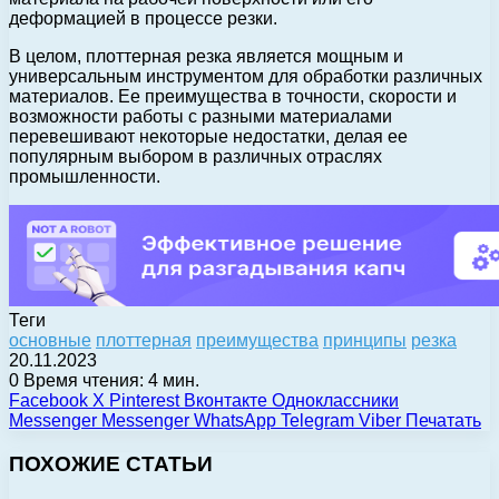
деформацией в процессе резки.
В целом, плоттерная резка является мощным и
универсальным инструментом для обработки различных
материалов. Ее преимущества в точности, скорости и
возможности работы с разными материалами
перевешивают некоторые недостатки, делая ее
популярным выбором в различных отраслях
промышленности.
Теги
основные
плоттерная
преимущества
принципы
резка
20.11.2023
0
Время чтения: 4 мин.
Facebook
X
Pinterest
Вконтакте
Одноклассники
Messenger
Messenger
WhatsApp
Telegram
Viber
Печатать
ПОХОЖИЕ СТАТЬИ