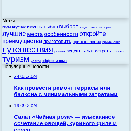
Метки
выбрать
выбор
вкусный
вкусное
виды
идеальное
история
лучшие
откройте
места
особенности
преимущества
приготовить
приготовления
применение
путешествия
салат
рецепт
секреты
ремонт
советы
туризм
эффективные
услуги
Популярные новости
24.03.2024
Как провести ремонт террасы или
балкона с минимальными затратами
19.09.2024
Салат «Чайная роза» — изысканное
сочетание овощей, куриного филе и
соуса