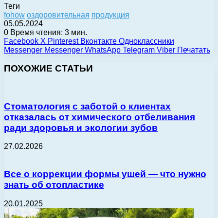
Теги
fohow
оздоровительная
продукция
05.05.2024
0
Время чтения: 3 мин.
Facebook
X
Pinterest
Вконтакте
Одноклассники
Messenger
Messenger
WhatsApp
Telegram
Viber
Печатать
ПОХОЖИЕ СТАТЬИ
Стоматология с заботой о клиентах
отказалась от химического отбеливания
ради здоровья и экологии зубов
27.02.2026
Все о коррекции формы ушей — что нужно
знать об отопластике
20.01.2025