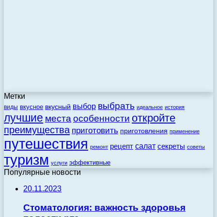
Метки
выбрать
выбор
вкусный
вкусное
виды
идеальное
история
лучшие
откройте
места
особенности
преимущества
приготовить
приготовления
применение
путешествия
салат
рецепт
секреты
ремонт
советы
туризм
эффективные
услуги
Популярные новости
20.11.2023
Стоматология: важность здоровья