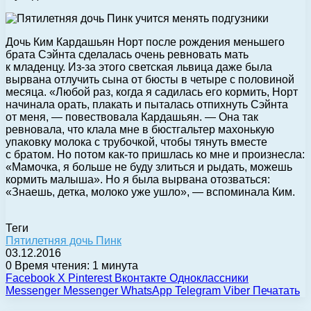
Дочь Ким Кардашьян Норт после рождения меньшего
брата Сэйнта сделалась очень ревновать мать
к младенцу. Из-за этого светская львица даже была
вырвана отлучить сына от бюсты в четыре с половиной
месяца. «Любой раз, когда я садилась его кормить, Норт
начинала орать, плакать и пыталась отпихнуть Сэйнта
от меня, — повествовала Кардашьян. — Она так
ревновала, что клала мне в бюстгальтер махонькую
упаковку молока с трубочкой, чтобы тянуть вместе
с братом. Но потом как-то пришлась ко мне и произнесла:
«Мамочка, я больше не буду злиться и рыдать, можешь
кормить малыша». Но я была вырвана отозваться:
«Знаешь, детка, молоко уже ушло», — вспоминала Ким.
Теги
Пятилетняя дочь Пинк
03.12.2016
0
Время чтения: 1 минута
Facebook
X
Pinterest
Вконтакте
Одноклассники
Messenger
Messenger
WhatsApp
Telegram
Viber
Печатать