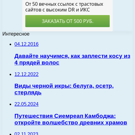
Интересное
04.12.2016
Давайте научимся, как заплести косу из
4 прядей волос
12.12.2022
Виды черной икры: белуга, осетр,
стерлядь
22.05.2024
Путешествия Сиемреап Камбоджа:
откройте волшебство древних храмов
02.11.2023