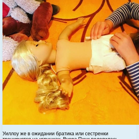
Уиллоу же в ожидании братика или сестренки