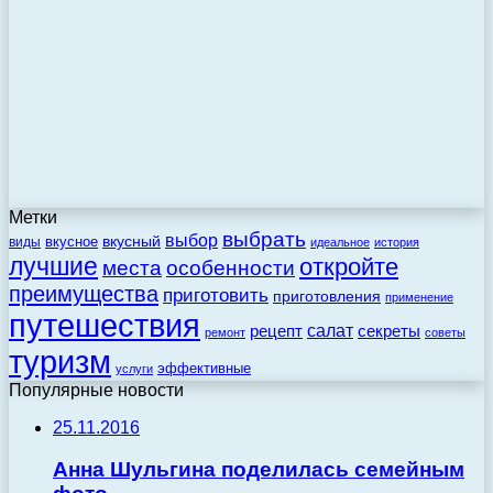
Метки
выбрать
выбор
вкусный
вкусное
виды
идеальное
история
лучшие
откройте
места
особенности
преимущества
приготовить
приготовления
применение
путешествия
салат
рецепт
секреты
ремонт
советы
туризм
эффективные
услуги
Популярные новости
25.11.2016
Анна Шульгина поделилась семейным