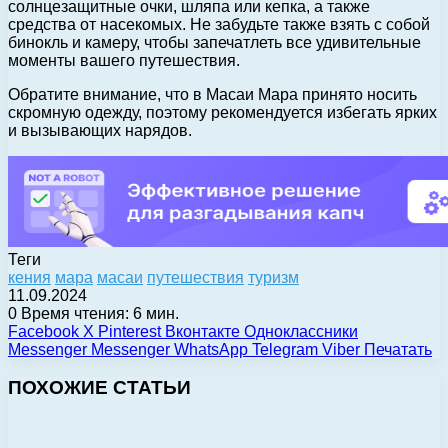
солнцезащитные очки, шляпа или кепка, а также
средства от насекомых. Не забудьте также взять с собой
бинокль и камеру, чтобы запечатлеть все удивительные
моменты вашего путешествия.
Обратите внимание, что в Масаи Мара принято носить
скромную одежду, поэтому рекомендуется избегать ярких
и вызывающих нарядов.
Теги
кения
мара
масаи
путешествия
туризм
11.09.2024
0
Время чтения: 6 мин.
Facebook
X
Pinterest
Вконтакте
Одноклассники
Messenger
Messenger
WhatsApp
Telegram
Viber
Печатать
ПОХОЖИЕ СТАТЬИ