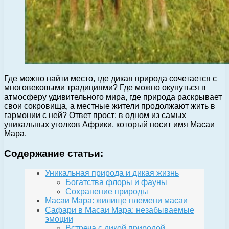
Где можно найти место, где дикая природа сочетается с
многовековыми традициями? Где можно окунуться в
атмосферу удивительного мира, где природа раскрывает
свои сокровища, а местные жители продолжают жить в
гармонии с ней? Ответ прост: в одном из самых
уникальных уголков Африки, который носит имя Масаи
Мара.
Содержание статьи:
Уникальная природа и дикая жизнь
Богатства флоры и фауны
Сохранение природы
Масаи Мара: жилище племени масаи
Сафари в Масаи Мара: незабываемые
эмоции
Встреча с дикой природой