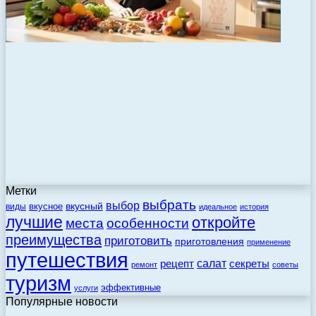
Метки
выбрать
выбор
вкусный
вкусное
виды
идеальное
история
лучшие
откройте
места
особенности
преимущества
приготовить
приготовления
применение
путешествия
салат
рецепт
секреты
ремонт
советы
туризм
эффективные
услуги
Популярные новости