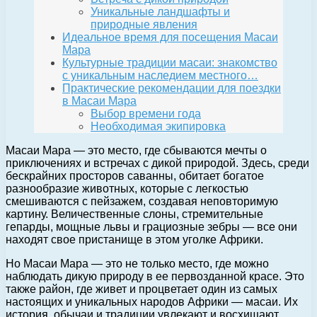
Уникальные ландшафты и
природные явления
Идеальное время для посещения Масаи
Мара
Культурные традиции масаи: знакомство
с уникальным наследием местного…
Практические рекомендации для поездки
в Масаи Мара
Выбор времени года
Необходимая экипировка
Масаи Мара — это место, где сбываются мечты о
приключениях и встречах с дикой природой. Здесь, среди
бескрайних просторов саванны, обитает богатое
разнообразие животных, которые с легкостью
смешиваются с пейзажем, создавая неповторимую
картину. Величественные слоны, стремительные
гепарды, мощные львы и грациозные зебры — все они
находят свое пристанище в этом уголке Африки.
Но Масаи Мара — это не только место, где можно
наблюдать дикую природу в ее первозданной красе. Это
также район, где живет и процветает один из самых
настоящих и уникальных народов Африки — масаи. Их
история, обычаи и традиции увлекают и восхищают