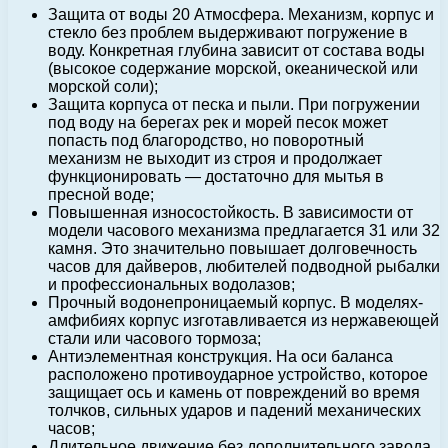
Защита от воды 20 Атмосфера. Механизм, корпус и
стекло без проблем выдерживают погружение в
воду. Конкретная глубина зависит от состава воды
(высокое содержание морской, океанической или
морской соли);
Защита корпуса от песка и пыли. При погружении
под воду на берегах рек и морей песок может
попасть под благородство, но поворотный
механизм не выходит из строя и продолжает
функционировать — достаточно для мытья в
пресной воде;
Повышенная износостойкость. В зависимости от
модели часового механизма предлагается 31 или 32
камня. Это значительно повышает долговечность
часов для дайверов, любителей подводной рыбалки
и профессиональных водолазов;
Прочный водонепроницаемый корпус. В моделях-
амфибиях корпус изготавливается из нержавеющей
стали или часового тормоза;
Антиэлементная конструкция. На оси баланса
расположено противоударное устройство, которое
защищает ось и камень от повреждений во время
толчков, сильных ударов и падений механических
часов;
Длительное движение без дополнительного завода