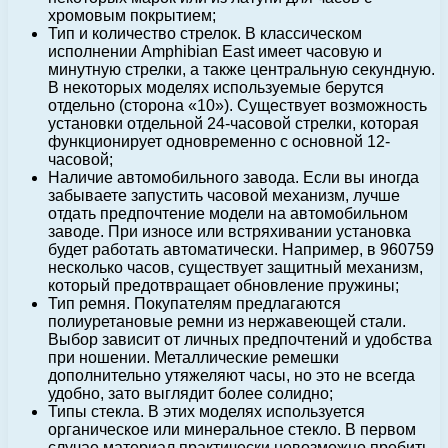
хромовым покрытием;
Тип и количество стрелок. В классическом
исполнении Amphibian East имеет часовую и
минутную стрелки, а также центральную секундную.
В некоторых моделях используемые берутся
отдельно (сторона «10»). Существует возможность
установки отдельной 24-часовой стрелки, которая
функционирует одновременно с основной 12-
часовой;
Наличие автомобильного завода. Если вы иногда
забываете запустить часовой механизм, лучше
отдать предпочтение модели на автомобильном
заводе. При износе или встряхивании установка
будет работать автоматически. Например, в 960759
несколько часов, существует защитный механизм,
который предотвращает обновление пружины;
Тип ремня. Покупателям предлагаются
полиуретановые ремни из нержавеющей стали.
Выбор зависит от личных предпочтений и удобства
при ношении. Металлические ремешки
дополнительно утяжеляют часы, но это не всегда
удобно, зато выглядит более солидно;
Типы стекла. В этих моделях используется
органическое или минеральное стекло. В первом
случае материал практически невозможно пробить