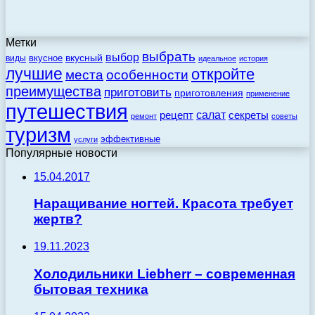
Метки
выбрать
выбор
вкусный
вкусное
виды
идеальное
история
лучшие
откройте
места
особенности
преимущества
приготовить
приготовления
применение
путешествия
салат
рецепт
секреты
ремонт
советы
туризм
эффективные
услуги
Популярные новости
15.04.2017
Наращивание ногтей. Красота требует
жертв?
19.11.2023
Холодильники Liebherr – современная
бытовая техника