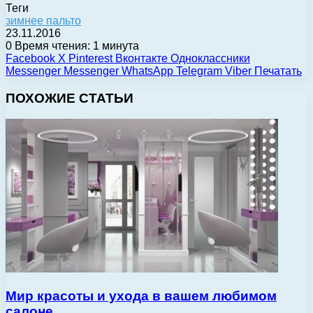
Теги
зимнее пальто
23.11.2016
0
Время чтения: 1 минута
Facebook
X
Pinterest
Вконтакте
Одноклассники
Messenger
Messenger
WhatsApp
Telegram
Viber
Печатать
ПОХОЖИЕ СТАТЬИ
Мир красоты и ухода в вашем любимом
салоне