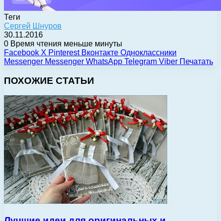
Теги
Сергей Шнуров
30.11.2016
0
Время чтения меньше минуты
Facebook
X
Pinterest
Вконтакте
Одноклассники
Messenger
Messenger
WhatsApp
Telegram
Viber
Печатать
ПОХОЖИЕ СТАТЬИ
Лучшие идеи для оригинальных и