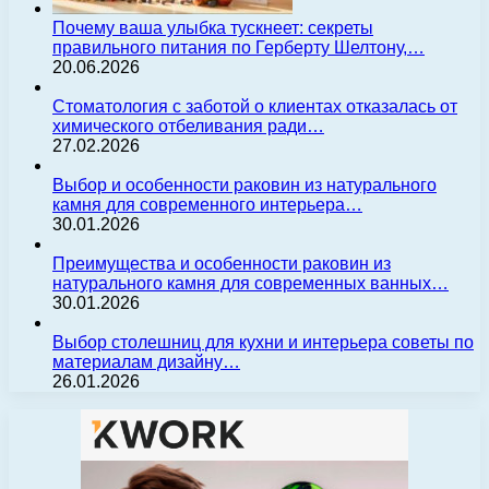
Почему ваша улыбка тускнеет: секреты
правильного питания по Герберту Шелтону,…
20.06.2026
Стоматология с заботой о клиентах отказалась от
химического отбеливания ради…
27.02.2026
Выбор и особенности раковин из натурального
камня для современного интерьера…
30.01.2026
Преимущества и особенности раковин из
натурального камня для современных ванных…
30.01.2026
Выбор столешниц для кухни и интерьера советы по
материалам дизайну…
26.01.2026