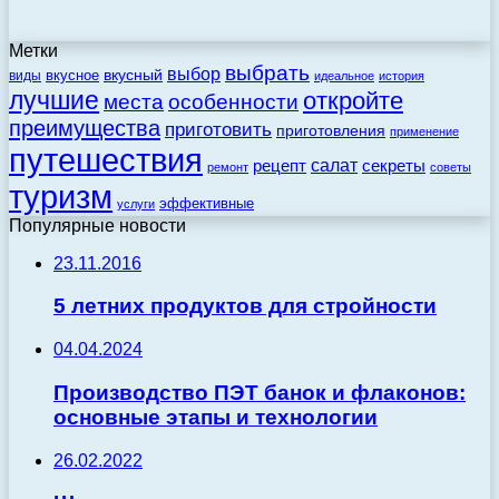
Метки
выбрать
выбор
вкусный
вкусное
виды
идеальное
история
лучшие
откройте
места
особенности
преимущества
приготовить
приготовления
применение
путешествия
салат
рецепт
секреты
ремонт
советы
туризм
эффективные
услуги
Популярные новости
23.11.2016
5 летних продуктов для стройности
04.04.2024
Производство ПЭТ банок и флаконов:
основные этапы и технологии
26.02.2022