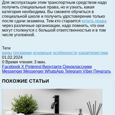
Для эксплуатации этим транспортным средством надо
получить специальные права, но и узнать, какая
категория необходима. Вы сможете обучиться в
специальной школе и получить удостоверение только
после сдачи экзамена. Тем кто старается
купить права
через различные организации, надо помнить, что они
могут столкнутся с большой ответственностью и в том
числе уголовной.
Теги
виды
грузовики
основные
особенности
характеристики
01.02.2024
0
Время чтения: 3 мин.
Facebook
X
Pinterest
Вконтакте
Одноклассники
Messenger
Messenger
WhatsApp
Telegram
Viber
Печатать
ПОХОЖИЕ СТАТЬИ