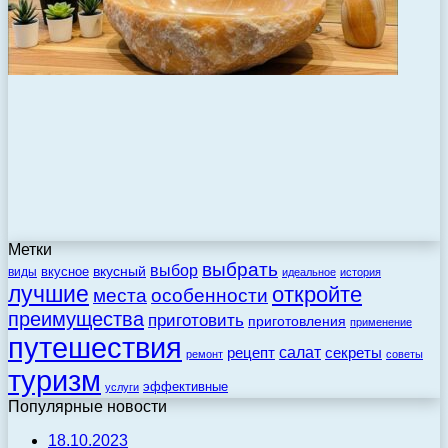
Метки
выбрать
выбор
вкусный
вкусное
виды
идеальное
история
лучшие
откройте
места
особенности
преимущества
приготовить
приготовления
применение
путешествия
салат
рецепт
секреты
ремонт
советы
туризм
эффективные
услуги
Популярные новости
18.10.2023