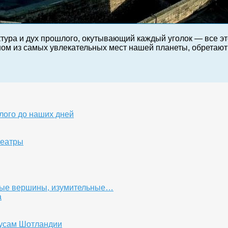
ктура и дух прошлого, окутывающий каждый уголок — все э
ном из самых увлекательных мест нашей планеты, обретаю
лого до наших дней
театры
нные вершины, изумительные…
а
кусам Шотландии