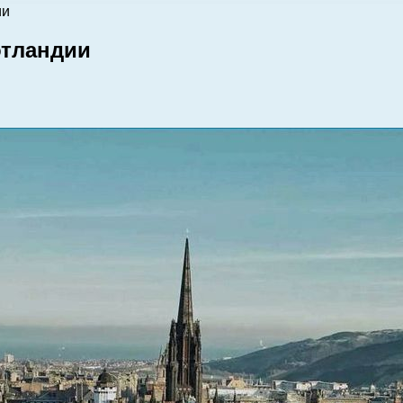
ии
отландии