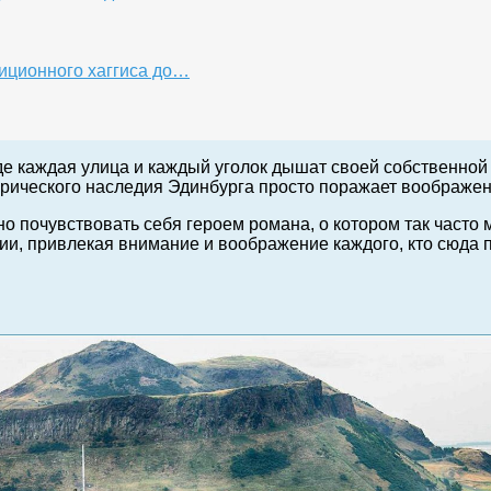
диционного хаггиса до…
де каждая улица и каждый уголок дышат своей собственной 
орического наследия Эдинбурга просто поражает воображени
но почувствовать себя героем романа, о котором так част
ии, привлекая внимание и воображение каждого, кто сюда п