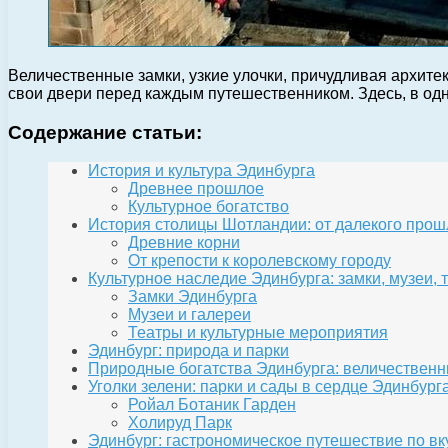
Величественные замки, узкие улочки, причудливая архите
свои двери перед каждым путешественником. Здесь, в од
Содержание статьи:
История и культура Эдинбурга
Древнее прошлое
Культурное богатство
История столицы Шотландии: от далекого прош
Древние корни
От крепости к королевскому городу
Культурное наследие Эдинбурга: замки, музеи, 
Замки Эдинбурга
Музеи и галереи
Театры и культурные мероприятия
Эдинбург: природа и парки
Природные богатства Эдинбурга: величестве
Уголки зелени: парки и сады в сердце Эдинбург
Ройал Ботаник Гарден
Холируд Парк
Эдинбург: гастрономическое путешествие по в