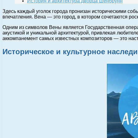
История и архитектура дворца Шенбрунн
Здесь каждый уголок города пронизан историческими соб
впечатления. Вена — это город, в котором сочетаются ро
Одним из символов Вены является Государственная опера
акустикой и уникальной архитектурой, привлекая любител
аккомпанемент самых известных композиторов — это наст
Историческое и культурное наслед