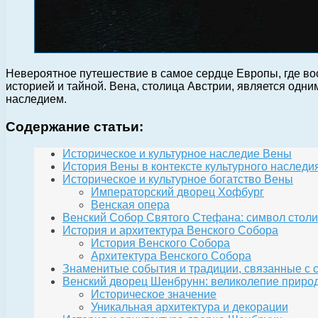
Невероятное путешествие в самое сердце Европы, где во
историей и тайной. Вена, столица Австрии, является одн
наследием.
Содержание статьи:
Историческое и культурное наследие Вены
История Вены в контексте культурного наследи
Историческое и культурное богатство Вены
Императорский дворец Хофбург
Венская опера
Венский Собор Святого Стефана: символ стол
История и архитектура Венского Собора
История Венского Собора
Архитектура Венского Собора
Знаменитые события и традиции, связанные с 
Венский дворец Шенбрунн: великолепие приро
Историческое значение
Уникальная архитектура и декорации