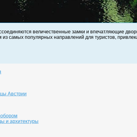
ссоединяются величественные замки и впечатляющие дворц
им из самых популярных направлений для туристов, привле
я
ицы Австрии
собором
ды и архитектуры