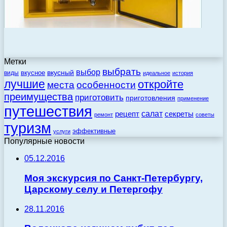
Метки
выбрать
выбор
вкусный
вкусное
виды
идеальное
история
лучшие
откройте
места
особенности
преимущества
приготовить
приготовления
применение
путешествия
салат
рецепт
секреты
ремонт
советы
туризм
эффективные
услуги
Популярные новости
05.12.2016
Моя экскурсия по Санкт-Петербургу,
Царскому селу и Петергофу
28.11.2016