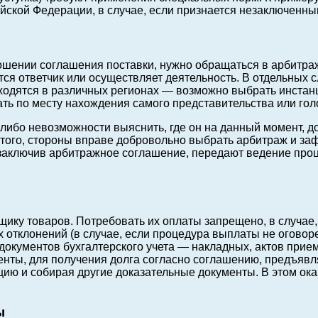
йской Федерации, в случае, если признается незаключенны
ошении соглашения поставки, нужно обращаться в арбитраж
тся ответчик или осуществляет деятельность. В отдельных 
находятся в различных регионах — возможно выбрать инстанц
ть по месту нахождения самого представительства или гол
ибо невозможности выяснить, где он на данный момент, до
того, стороны вправе добровольно выбрать арбитраж и заф
, заключив арбитражное соглашение, передают ведение про
щику товаров. Потребовать их оплаты запрещено, в случае,
х отклонений (в случае, если процедура выплаты не огово
документов бухгалтерского учета — накладных, актов прие
енты, для получения долга согласно соглашению, предъявл
ицию и собирая другие доказательные документы. В этом 
ы