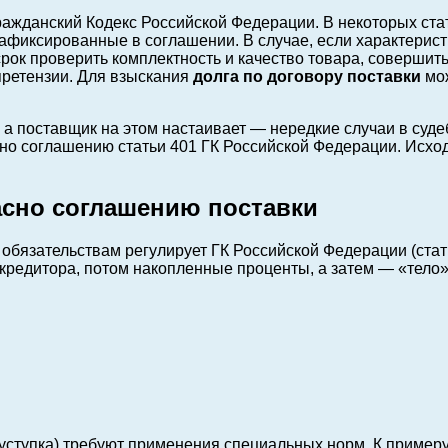
ажданский Кодекс Российской Федерации. В некоторых стат
афиксированные в соглашении. В случае, если характерист
рок проверить комплектность и качество товара, совершит
ретензии. Для взыскания
долга по договору поставки
мож
 а поставщик на этом настаивает — нередкие случаи в суде
но соглашению статьи 401 ГК Российской Федерации. Исход
асно соглашению поставки
язательствам регулирует ГК Российской Федерации (статья
кредитора, потом накопленные проценты, а затем — «тело
ступка) требуют применения специальных норм. К примеру,