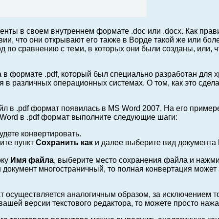
енты в своем внутреннем формате .doc или .docx. Как пра
ии, что они открывают его также в Ворде такой же или бол
д по сравнению с теми, в которых они были созданы, или, 
 в формате .pdf, который был специально разработан для 
в различных операционных системах. О том, как это сдела
 в .pdf формат появилась в MS Word 2007. На его примере
з Word в .pdf формат выполните следующие шаги:
удете конвертировать.
ите пункт
Сохранить как
и далее выберите вид документа
оку
Имя файла
, выберите место сохранения файла и нажм
 документ многостраничный, то полная конвертация может з
т осуществляется аналогичным образом, за исключением то
в вашей версии текстового редактора, то можете просто наж