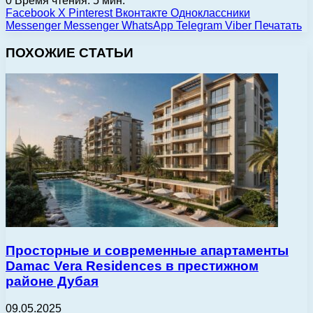
0
Время чтения: 5 мин.
Facebook
X
Pinterest
Вконтакте
Одноклассники
Messenger
Messenger
WhatsApp
Telegram
Viber
Печатать
ПОХОЖИЕ СТАТЬИ
Просторные и современные апартаменты
Damac Vera Residences в престижном
районе Дубая
09.05.2025