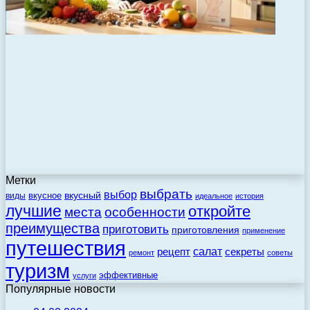
Метки
выбрать
выбор
вкусный
вкусное
виды
идеальное
история
лучшие
откройте
места
особенности
преимущества
приготовить
приготовления
применение
путешествия
салат
рецепт
секреты
ремонт
советы
туризм
эффективные
услуги
Популярные новости