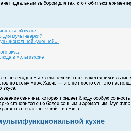
танет идеальным выбором для тех, кто любит эксперименти
иональной кухне
р для мультиварки?
функциональной кухонной…
ого вкуса
блюда в мультиварке
тов, но сегодня мы хотим поделиться с вами одним из сам
анов по всему миру. Харчо — это не просто суп, это насто
 вкуса.
зование свинины, которая придает блюду особую сочность и
варке становится еще более сочным и ароматным. Мультива
храняя все полезные свойства мяса.
 мультифункциональной кухне