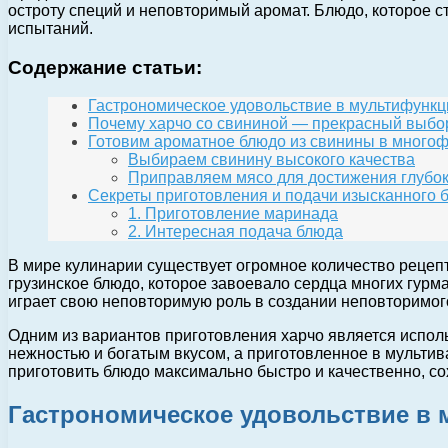
остроту специй и неповторимый аромат. Блюдо, которое с
испытаний.
Содержание статьи:
Гастрономическое удовольствие в мультифункц
Почему харчо со свининой — прекрасный выбо
Готовим ароматное блюдо из свинины в много
Выбираем свинину высокого качества
Приправляем мясо для достижения глубок
Секреты приготовления и подачи изысканного 
1. Приготовление маринада
2. Интересная подача блюда
В мире кулинарии существует огромное количество рецеп
грузинское блюдо, которое завоевало сердца многих гурм
играет свою неповторимую роль в создании неповторимого
Одним из вариантов приготовления харчо является исполь
нежностью и богатым вкусом, а приготовленное в мульти
приготовить блюдо максимально быстро и качественно, со
Гастрономическое удовольствие в