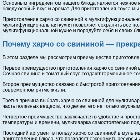
Основным ингредиентом нашего блюда является нежное мя
блюду особый вкус и аромат. Для приготовления соуса мы
Приготовление харчо со свининой в мультифункционально
мультифункциональная кухня позволяет сохранить все пол
мультифункциональной кухне и порадуйте себя и своих б
Почему харчо со свининой — прек
В этом разделе мы рассмотрим преимущества приготовлен
Первое преимущество приготовления харчо со свининой в 
Сочная свинина и томатный соус создают гармоничное со
Второе преимущество связано с быстротой приготовления.
современном ритме жизни.
Третья причина выбрать харчо со свининой для мультива
часть полезных веществ, что делает его не только вкусны
Четвертое преимущество заключается в удобстве и просто
температуры и времени, мультиварка самостоятельно по
Последний аргумент в пользу харчо со свининой в мульт
приготовления блюда, что позволяет сэкономить ресурсы и