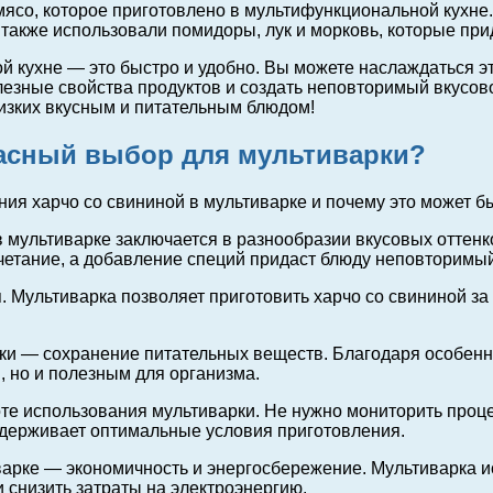
со, которое приготовлено в мультифункциональной кухне.
 также использовали помидоры, лук и морковь, которые при
й кухне — это быстро и удобно. Вы можете наслаждаться э
езные свойства продуктов и создать неповторимый вкусово
лизких вкусным и питательным блюдом!
расный выбор для мультиварки?
ия харчо со свининой в мультиварке и почему это может 
мультиварке заключается в разнообразии вкусовых оттенко
четание, а добавление специй придаст блюду неповторимый
 Мультиварка позволяет приготовить харчо со свининой за
рки — сохранение питательных веществ. Благодаря особен
м, но и полезным для организма.
те использования мультиварки. Не нужно мониторить проце
ддерживает оптимальные условия приготовления.
иварке — экономичность и энергосбережение. Мультиварка 
 снизить затраты на электроэнергию.