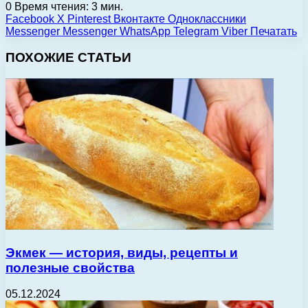
0
Время чтения: 3 мин.
Facebook
X
Pinterest
Вконтакте
Одноклассники
Messenger
Messenger
WhatsApp
Telegram
Viber
Печатать
ПОХОЖИЕ СТАТЬИ
Экмек — история, виды, рецепты и
полезные свойства
05.12.2024