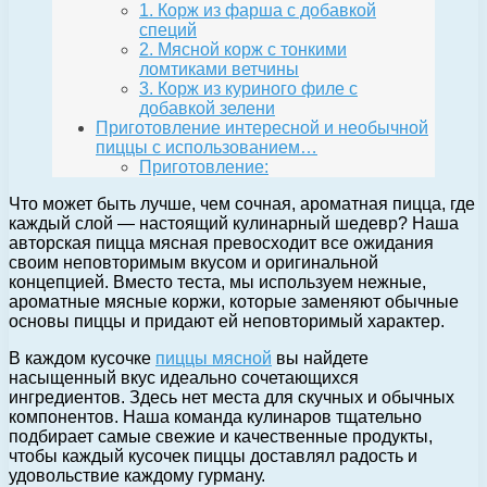
1. Корж из фарша с добавкой
специй
2. Мясной корж с тонкими
ломтиками ветчины
3. Корж из куриного филе с
добавкой зелени
Приготовление интересной и необычной
пиццы с использованием…
Приготовление:
Что может быть лучше, чем сочная, ароматная пицца, где
каждый слой — настоящий кулинарный шедевр? Наша
авторская пицца мясная превосходит все ожидания
своим неповторимым вкусом и оригинальной
концепцией. Вместо теста, мы используем нежные,
ароматные мясные коржи, которые заменяют обычные
основы пиццы и придают ей неповторимый характер.
В каждом кусочке
пиццы мясной
вы найдете
насыщенный вкус идеально сочетающихся
ингредиентов. Здесь нет места для скучных и обычных
компонентов. Наша команда кулинаров тщательно
подбирает самые свежие и качественные продукты,
чтобы каждый кусочек пиццы доставлял радость и
удовольствие каждому гурману.