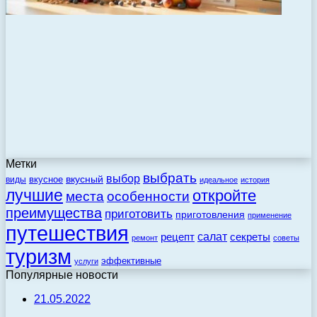
Метки
выбрать
выбор
вкусный
вкусное
виды
идеальное
история
лучшие
откройте
места
особенности
преимущества
приготовить
приготовления
применение
путешествия
салат
рецепт
секреты
ремонт
советы
туризм
эффективные
услуги
Популярные новости
21.05.2022