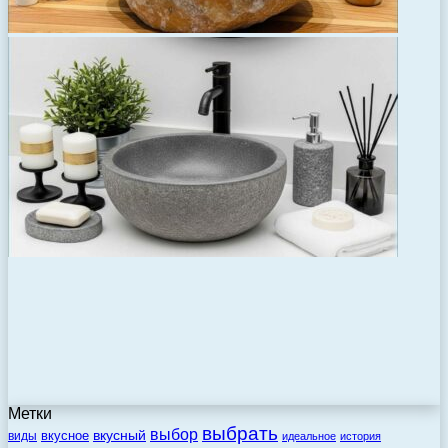
Метки
выбрать
выбор
вкусный
вкусное
виды
идеальное
история