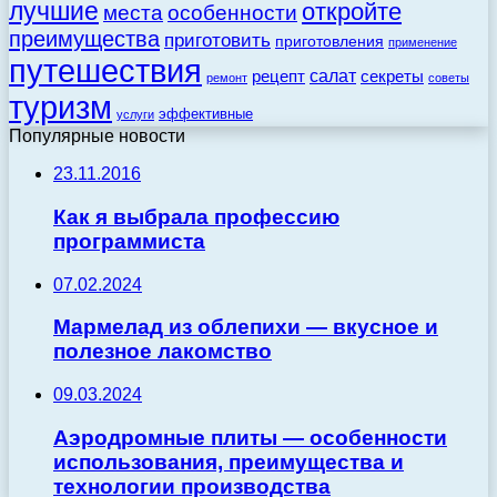
лучшие
откройте
места
особенности
преимущества
приготовить
приготовления
применение
путешествия
салат
рецепт
секреты
ремонт
советы
туризм
эффективные
услуги
Популярные новости
23.11.2016
Как я выбрала профессию
программиста
07.02.2024
Мармелад из облепихи — вкусное и
полезное лакомство
09.03.2024
Аэродромные плиты — особенности
использования, преимущества и
технологии производства