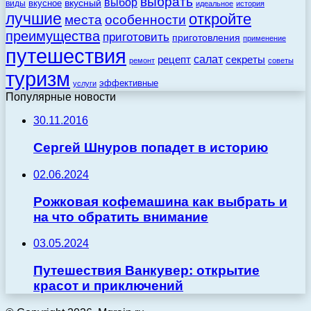
выбрать
выбор
вкусный
вкусное
виды
идеальное
история
лучшие
откройте
места
особенности
преимущества
приготовить
приготовления
применение
путешествия
салат
рецепт
секреты
ремонт
советы
туризм
эффективные
услуги
Популярные новости
30.11.2016
Сергей Шнуров попадет в историю
02.06.2024
Рожковая кофемашина как выбрать и
на что обратить внимание
03.05.2024
Путешествия Ванкувер: открытие
красот и приключений