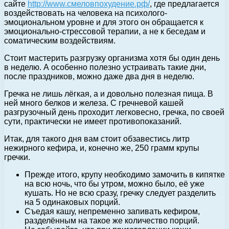
сайте
http://www.смеловпохудение.рф/
, где предлагается
воздействовать на человека на психолого-
эмоциональном уровне и для этого он обращается к
эмоционально-стрессовой терапии, а не к беседам и
соматическим воздействиям.
Стоит мастерить разгрузку организма хотя бы один день
в неделю. А особенно полезно устраивать такие дни,
после праздников, можно даже два дня в неделю.
Гречка не лишь лёгкая, а и довольно полезная пища. В
ней много белков и железа. С гречневой кашей
разгрузочный день проходит легковесно, гречка, по своей
сути, практически не имеет противопоказаний.
Итак, для такого дня вам стоит обзавестись литр
нежирного кефира, и, конечно же, 250 грамм крупы
гречки.
Прежде итого, крупу необходимо замочить в кипятке
на всю ночь, что бы утром, можно было, её уже
кушать. Но не всю сразу, гречку следует разделить
на 5 одинаковых порций.
Съедая кашу, непременно запивать кефиром,
разделённым на такое же количество порций.