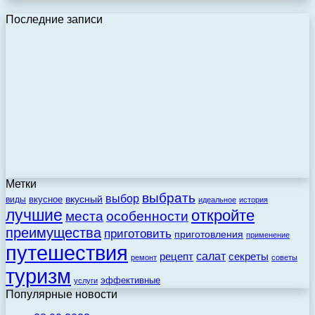
Последние записи
Метки
выбрать
выбор
вкусный
вкусное
виды
идеальное
история
лучшие
откройте
места
особенности
преимущества
приготовить
приготовления
применение
путешествия
салат
рецепт
секреты
ремонт
советы
туризм
эффективные
услуги
Популярные новости