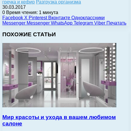
гречка и кефир
Разгрузка организма
30.03.2017
0
Время чтения: 1 минута
Facebook
X
Pinterest
Вконтакте
Одноклассники
Messenger
Messenger
WhatsApp
Telegram
Viber
Печатать
ПОХОЖИЕ СТАТЬИ
Мир красоты и ухода в вашем любимом
салоне