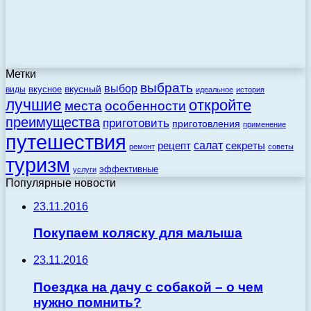
Метки
выбрать
выбор
вкусный
вкусное
виды
идеальное
история
лучшие
откройте
места
особенности
преимущества
приготовить
приготовления
применение
путешествия
салат
рецепт
секреты
ремонт
советы
туризм
эффективные
услуги
Популярные новости
23.11.2016
Покупаем коляску для малыша
23.11.2016
Поездка на дачу с собакой – о чем
нужно помнить?