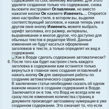
содержания по собственному желанию. Для этого
удалите созданное только что содержание, снова
вызовите инструмент
Оглавление
, но вместо
нажатия кнопки
Ок
нажмите
Изменить…
Откроется
окно настройки стиля, в котором вы, выделяя
соответствующий заголовок, и нажав теперь уже в
другом окне кнопку
Изменить
можете выбрать
шрифт заголовка, его размер, интервалы,
выравнивание и многое другое, что доступно для
обычных текстов в редакторе Word. Данные
изменения не будут касаться оформление
заголовков в тексте, а только определят их вид в
содержании.
После того как будет настроен стиль каждого
заголовка в содержании вам останется только
вернуться в главное окно создания оглавлений и
нажать кнопку
Ок
для завершения работы по
созданию автоматического содержания.
В заключении статьи необходимо сказать об одном
важном нюансе в создании содержания в Ворде.
Заключается он в том, что Ворд не всегда или не
сразу после изменения количества страниц в
документе производит автозамену нумерации в уже
созданном содержании. Это означает то, что если