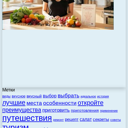
Метки
выбрать
выбор
вкусный
вкусное
виды
идеальное
история
лучшие
откройте
места
особенности
преимущества
приготовить
приготовления
применение
путешествия
салат
рецепт
секреты
ремонт
советы
туризм