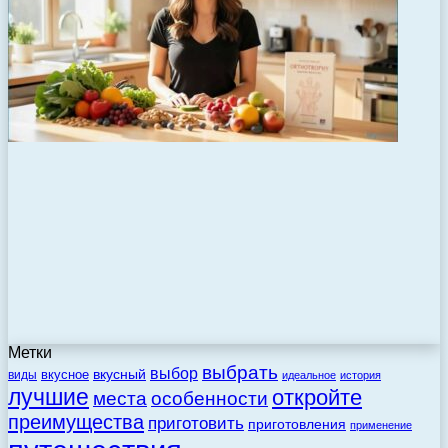
Метки
выбрать
выбор
вкусный
вкусное
виды
идеальное
история
лучшие
откройте
места
особенности
преимущества
приготовить
приготовления
применение