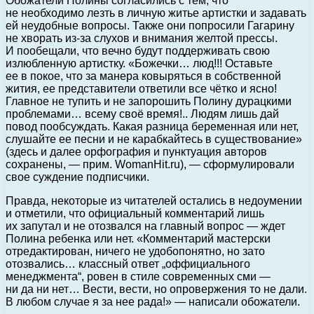
Обожатели Полины согласились с тем, что
не необходимо лезть в личную житье артистки и задавать
ей неудобные вопросы. Также они попросили Гагарину
не хворать из-за слухов и внимания желтой прессы.
И пообещали, что вечно будут поддерживать свою
излюбленную артистку. «Божечки… люд!!! Оставьте
ее в покое, что за манера ковыряться в собственной
жития, ее представители ответили все чётко и ясно!
Главное не тупить и не запорошить Полину дурацкими
проблемами… всему своё время!.. Людям лишь дай
повод пообсуждать. Какая разница беременная или нет,
слушайте ее песни и не карабкайтесь в существование»
(здесь и далее орфография и пунктуация авторов
сохранены, — прим. WomanHit.ru), — сформулировали
свое суждение подписчики.
Правда, некоторые из читателей остались в недоумении
и отметили, что официальный комментарий лишь
их запутал и не отозвался на главный вопрос — ждет
Полина ребенка или нет. «Комментарий мастерски
отредактирован, ничего не удобопонятно, но зато
отозвались… классный ответ „оффициального
менеджмента“, ровен в стиле современных сми —
ни да ни нет… Вести, вести, но опровержения то не дали.
В любом случае я за нее рада!» — написали обожатели.