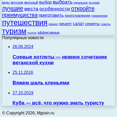
выбрать
выбор
вкусный
вкусное
виды
идеальное
история
лучшие
откройте
места
особенности
преимущества
приготовить
приготовления
применение
путешествия
салат
рецепт
секреты
ремонт
советы
туризм
эффективные
услуги
Популярные новости
26.06.2024
Соевые котлеты — нежное сочетание
веганской кухни
25.11.2016
Вяжем шаль клиньями
27.10.2019
Куба — всё, что нужно знать туристу
© Copyright 2026, Mgrain.ru