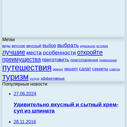
Метки
выбрать
выбор
вкусный
вкусное
виды
идеальное
история
лучшие
откройте
места
особенности
преимущества
приготовить
приготовления
применение
путешествия
салат
рецепт
секреты
ремонт
советы
туризм
эффективные
услуги
Популярные новости
27.06.2024
Удивительно вкусный и сытный крем-
суп из шпината
28.11.2016