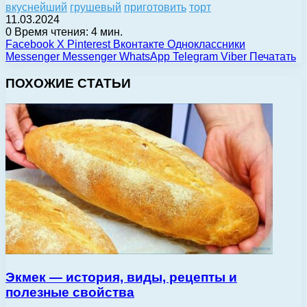
вкуснейший
грушевый
приготовить
торт
11.03.2024
0
Время чтения: 4 мин.
Facebook
X
Pinterest
Вконтакте
Одноклассники
Messenger
Messenger
WhatsApp
Telegram
Viber
Печатать
ПОХОЖИЕ СТАТЬИ
Экмек — история, виды, рецепты и
полезные свойства