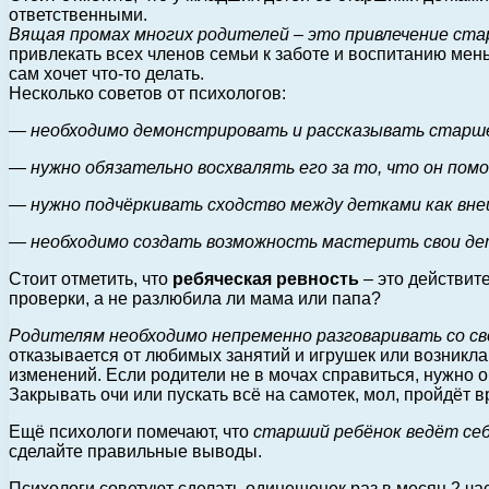
ответственными.
Вящая промах многих родителей – это привлечение ст
привлекать всех членов семьи к заботе и воспитанию мен
сам хочет что-то делать.
Несколько советов от психологов:
— необходимо демонстрировать и рассказывать старше
— нужно обязательно восхвалять его за то, что он пом
— нужно подчёркивать сходство между детками как вне
— необходимо создать возможность мастерить свои дет
Стоит отметить, что
ребяческая ревность
– это действит
проверки, а не разлюбила ли мама или папа?
Родителям необходимо непременно разговаривать со св
отказывается от любимых занятий и игрушек или возникла 
изменений. Если родители не в мочах справиться, нужно 
Закрывать очи или пускать всё на самотек, мол, пройдёт 
Ещё психологи помечают, что
старший ребёнок ведёт себ
сделайте правильные выводы.
Психологи советуют сделать одинешенек раз в месяц 2 часа