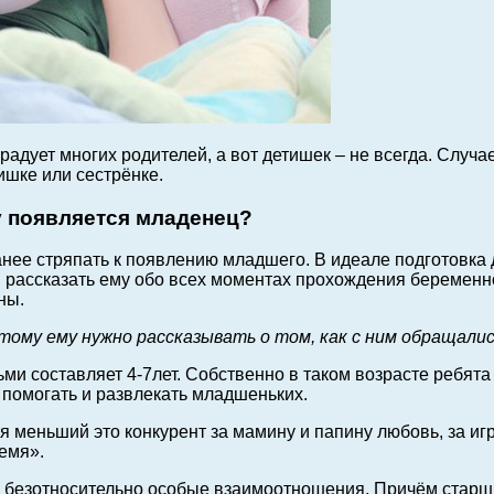
адует многих родителей, а вот детишек – не всегда. Случае
ишке или сестрёнке.
у появляется младенец?
анее стряпать к появлению младшего. В идеале подготовка
, рассказать ему обо всех моментах прохождения беременно
ны.
му ему нужно рассказывать о том, как с ним обращалис
и составляет 4-7лет. Собственно в таком возрасте ребята у
 помогать и развлекать младшеньких.
я меньший это конкурент за мамину и папину любовь, за игр
ремя».
ми безотносительно особые взаимоотношения. Причём стар