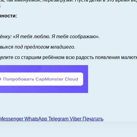
.
вности:
ёнку: «Я тебя люблю. Я тебя соображаю».
свыкся под предлогом младшего.
делите со старшим ребёнком всю радость появления малютк
Messenger
WhatsApp
Telegram
Viber
Печатать