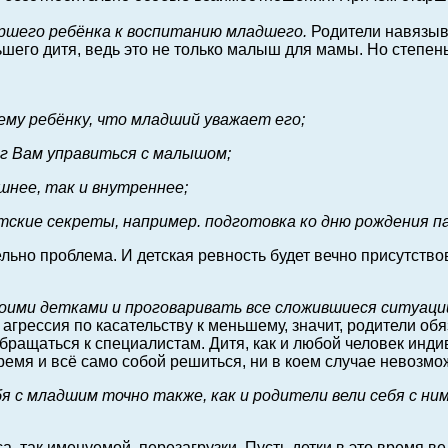
аршего ребёнка к воспитанию младшего.
Родители навязыв
ьшего дитя, ведь это не только малыш для мамы. Но степен
му ребёнку, что младший уважает его;
ог Вам управиться с малышом;
шнее, так и внутреннее;
ские секреты, например. подготовка ко дню рождения па
ельно проблема. И детская ревность будет вечно присутство
оими детками и проговаривать все сложившиеся ситуаци
агрессия по касательству к меньшему, значит, родители о
обращаться к специалистам. Дитя, как и любой человек инд
время и всё само собой решиться, ни в коем случае невозмо
я с младшим точно также, как и родители вели себя с ни
, так именуемой, перезагрузки. Пусть детки в это время вед