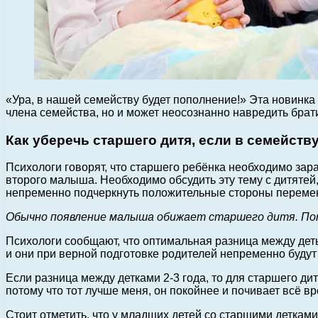
«Ура, в нашей семейству будет пополнение!» Эта новинка р
члена семейства, но и может неосознанно навредить брат
Как уберечь старшего дитя, если в семейств
Психологи говорят, что старшего ребёнка необходимо зар
второго малыша. Необходимо обсудить эту тему с дитятей
непременно подчеркнуть положительные стороны переме
Обычно появление малыша обижает старшего дитя. Пото
Психологи сообщают, что оптимальная разница между детьм
и они при верной подготовке родителей непременно будут
Если разница между детками 2-3 года, то для старшего дит
потому что тот лучше меня, он покойнее и почивает всё в
Стоит отметить, что у младших детей со старшими детка