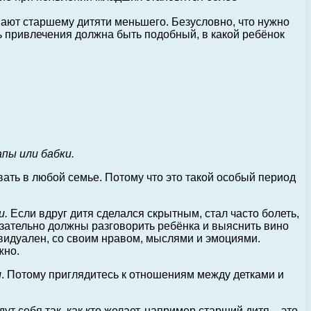
ают старшему дитяти меньшего. Безусловно, что нужно
ь привлечения должна быть подобный, в какой ребёнок
пы или бабки.
вать в любой семье. Потому что это такой особый период
и.
Если вдруг дитя сделался скрытным, стал часто болеть,
бязательно должны разговорить ребёнка и выяснить вино
ивидуален, со своим нравом, мыслями и эмоциями.
жно.
м
. Потому приглядитесь к отношениям между детками и
ут себя так, как кто желает, например старший дитя – это