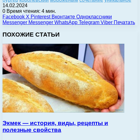
14.02.2024
0
Время чтения: 4 мин.
Facebook
X
Pinterest
Вконтакте
Одноклассники
Messenger
Messenger
WhatsApp
Telegram
Viber
Печатать
ПОХОЖИЕ СТАТЬИ
Экмек — история, виды, рецепты и
полезные свойства