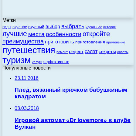
Метки
выбрать
выбор
вкусный
вкусное
виды
идеальное
история
лучшие
откройте
места
особенности
преимущества
приготовить
приготовления
применение
путешествия
салат
рецепт
секреты
ремонт
советы
туризм
эффективные
услуги
Популярные новости
23.11.2016
Плед, вязанный крючком бабушкиным
квадратом
03.03.2018
Игровой автомат «Dr lovemore» в клубе
Вулкан