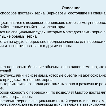
Описание
способов доставки зерна. Зерновозы, состоящие из специ
ествляются с помощью зерновозов, которые могут перевоз
озяйственные хозяйства и элеваторы.
ся на специальных судах, которые могут доставить зерно п
ольшие объемы зерна.
тся на судах, специально предназначенных для перевозки 
я и экспортировать его в другие страны.
ет перевозить большие объемы зерна одновременно, что с
ителей.
нструкциями и системами, которые обеспечивают сохраннос
о при доставке ценного зерна.
 территорию, позволяя доставлять зерно в различные реги
в.
кой скоростью перевозки, что позволяет быстро доставлят
урожая ограничены.
евозить зерно в специальных контейнерах или вагонах, что
сть использовать различные виды вагонов в зависимости о