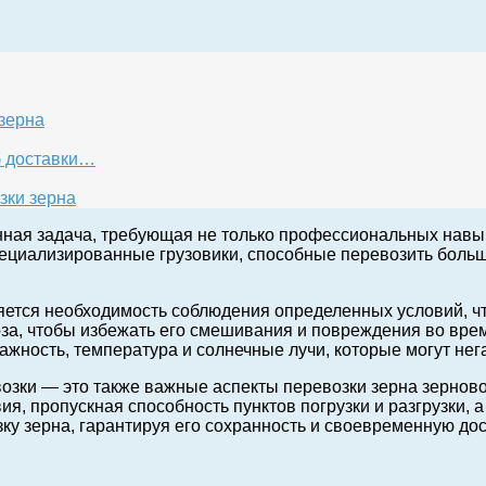
зерна
б доставки…
зки зерна
нная задача, требующая не только профессиональных навы
ециализированные грузовики, способные перевозить больш
ется необходимость соблюдения определенных условий, что
за, чтобы избежать его смешивания и повреждения во вре
жность, температура и солнечные лучи, которые могут нега
озки — это также важные аспекты перевозки зерна зернов
я, пропускная способность пунктов погрузки и разгрузки, а
у зерна, гарантируя его сохранность и своевременную дос