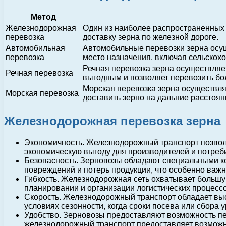
Метод
Железнодорожная
Один из наиболее распространенных 
перевозка
доставку зерна по железной дороге.
Автомобильная
Автомобильные перевозки зерна осущ
перевозка
место назначения, включая сельскох
Речная перевозка зерна осуществляет
Речная перевозка
выгодным и позволяет перевозить б
Морская перевозка зерна осуществляе
Морская перевозка
доставить зерно на дальние расстояни
Железнодорожная перевозка зерна
Экономичность. Железнодорожный транспорт позволя
экономическую выгоду для производителей и потреб
Безопасность. Зерновозы обладают специальными ко
повреждений и потерь продукции, что особенно важн
Гибкость. Железнодорожная сеть охватывает большую
планировании и организации логистических процессо
Скорость. Железнодорожный транспорт обладает высо
условиях сезонности, когда сроки посева или сбора 
Удобство. Зерновозы предоставляют возможность пер
железнодорожный транспорт предоставляет возможно