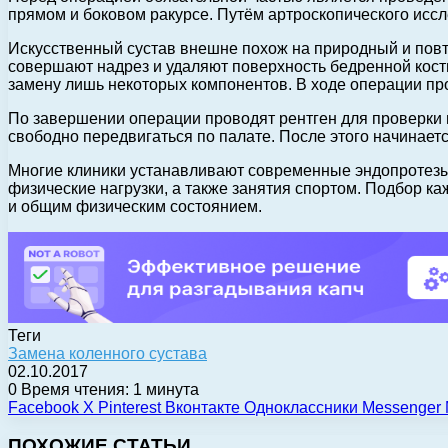
прямом и боковом ракурсе. Путём артроскопического исс
Искусственный сустав внешне похож на природный и повто
совершают надрез и удаляют поверхность бедренной кости
замену лишь некоторых компонентов. В ходе операции п
По завершении операции проводят рентген для проверки 
свободно передвигаться по палате. После этого начинает
Многие клиники устанавливают современные эндопротезы
физические нагрузки, а также занятия спортом. Подбор ка
и общим физическим состоянием.
Теги
Замена коленного сустава
02.10.2017
0
Время чтения: 1 минута
Facebook
X
Pinterest
Вконтакте
Одноклассники
Messenger
ПОХОЖИЕ СТАТЬИ