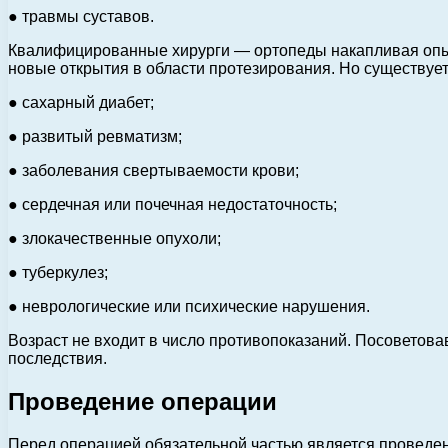
● травмы суставов.
Квалифицированные хирурги — ортопеды накапливая опы
новые открытия в области протезирования. Но существуе
● сахарный диабет;
● развитый ревматизм;
● заболевания свертываемости крови;
● сердечная или почечная недостаточность;
● злокачественные опухоли;
● туберкулез;
● неврологические или психические нарушения.
Возраст не входит в число противопоказаний. Посоветовав
последствия.
Проведение операции
Перед операцией обязательной частью является проведен