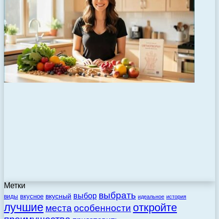
Метки
выбрать
выбор
вкусный
вкусное
виды
идеальное
история
лучшие
откройте
места
особенности