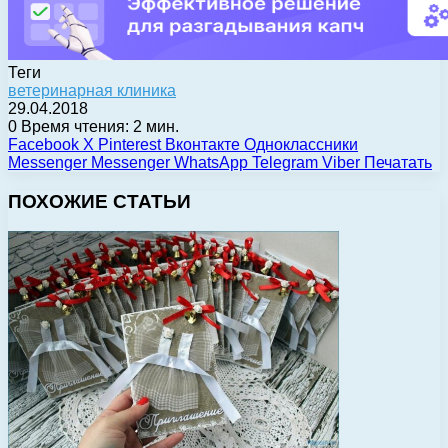
Теги
ветеринарная клиника
29.04.2018
0
Время чтения: 2 мин.
Facebook
X
Pinterest
Вконтакте
Одноклассники
Messenger
Messenger
WhatsApp
Telegram
Viber
Печатать
ПОХОЖИЕ СТАТЬИ