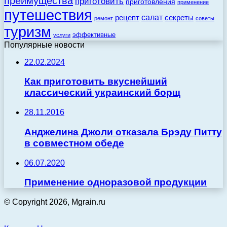
преимущества
приготовить
приготовления
применение
путешествия
салат
рецепт
секреты
ремонт
советы
туризм
эффективные
услуги
Популярные новости
22.02.2024
Как приготовить вкуснейший
классический украинский борщ
28.11.2016
Анджелина Джоли отказала Брэду Питту
в совместном обеде
06.07.2020
Применение одноразовой продукции
© Copyright 2026, Mgrain.ru