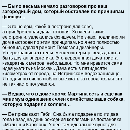
— Было весьма немало разговоров про ваш
загородный дом, который обставлен по принципам
фэншуя…
— Это не дом, какой я построил для себя,
а приобретённая дача, готовая. Хозяева, какие
ее строили, увлекались фэншуем. Не знаю, подлинно ли
дом выстроен по этим принципам, но я его полностью
обновил, сделал ремонт. Помогали дизайнеры.
Я перекрашивал стены, менял интерьер, ведь должна
быть другая энергетика. Это деревянная дача триста
квадратных метров, небольшая. Но мне нравится сама
идея укатить из Москвы. Дача есть в пятидесяти
километрах от города, на Истринском водохранилище.
Я подлинно очень люблю выезжать за город, желая это
не так часто получается.
— Ведаю, что в доме кроме Мартина есть и еще как
минимум одинешенек член семейства: ваша собака,
которую подарили коллеги…
— Ее призывают Габи. Она была подарена почти два
года назад на день рождения коллегами из постановки
«Малыш и Карлсон». У нее там идеальное пункт для
существования: есть где погулять, есть кому ухаживать,