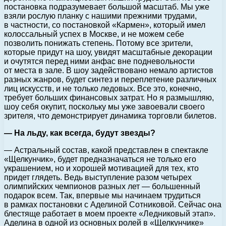
постановка подразумевает большой масштаб. Мы уже
взяли рослую планку с нашими прежними трудами,
в частности, со постановкой «Кармен», который имел
колоссальный успех в Москве, и не можем себе
позволить понижать степень. Потому все зрители,
которые придут на шоу, увидят масштабные декорации
и очутятся перед ними анфас вне подневольности
от места в зале. В шоу задействовано немало артистов
разных жанров, будет синтез и переплетение различных
лиц искусств, и не только ледовых. Все это, конечно,
требует больших финансовых затрат. Но я размышляю,
шоу себя окупит, поскольку мы уже завоевали своего
зрителя, что демонстрирует динамика торговли билетов.
— На льду, как всегда, будут звезды?
— Астральный состав, какой представлен в спектакле
«Щелкунчик», будет предназначаться не только его
украшением, но и хорошей мотивацией для тех, кто
придет глядеть. Ведь выступление разом четырех
олимпийских чемпионов разных лет — большенный
подарок всем. Так, впервые мы начинаем трудиться
в рамках постановки с Аделиной Сотниковой. Сейчас она
блестяще работает в моем проекте «Ледниковый этап».
Аделина в одной из основных ролей в «Щелкунчике»