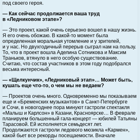
под своего героя.
— Как сейчас продолжается ваша труд
в «Ледниковом этапе»?
— Это проект, какой очень серьезно вошел в нашу жизнь.
Я его очень обожаю. В какой-то момент была
определенная моральная утомление и у зрителей,
и у нас. Но двухгодичный перерыв сыграл нам на пользу.
То, что в проект вошла Аделина Сотникова и Максим
Траньков, втянуло в него особую существование.
Считаю, что состав участников в этом году подобрался
весьма интересный.
— «Щелкунчик», «Ледниковый этап»… Может быть,
кушать еще что-то, о чем мы не ведаем?
— Проектов очень много. Одновременно мы показываем
еще и «Бременских музыкантов» в Санкт-Петербурге
и Сочи, в новогоднее пора минуют гастроли спектакля
«Малыш и Карлсон» в Казани, Красноярске… В феврале
планируем большенный гала-концерт — юбилей Татьяны
Тарасовой. Ей исполняется семьдесят лет.
Продолжаются гастроли ледового мюзикла «Кармен»,
какой бьет все рекорды посещаемости. Вначале