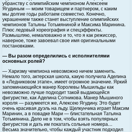
убранству с олимпийским чемпионом Алексеем
Ягудиным — моим товарищем и партнером, с каким
мы долгие годы работаем совместно. Конечно,
украшением также станет выступление олимпийских
чемпионов Татьяны Тотьмяниной и Максима Маринина.
Плюс ледовый хореография и спецэффекты.
Размышляю, немаловажно и то, что я как режиссер,
наверное, тоже завоевал свое имя оригинальными
постановками.
— Вы разом определились с исполнителями
основных ролей?
— Харизму чемпиона невозможно ничем заменить.
Немало того, актерская школа, какую получила Аделина
в «Ледниковом этапе», имеет огромное значение. Яркий
запоминающийся манер Королевы Мышильды как
невозможно лучше подходит такой выдающейся
фигуристке, как Аделина Сотникова. Манер Мышиного
короля — разумеется же, Алексею Ягудину. Это будет
очень красивая дуэль на льду. Щелкунчика играет Максим
Маринин, а в повадке Мари — блистательная Татьяна
Тотьмянина. Дело не в том, чтобы взять популярных
фигуристов и дать им покатать сольные номера…
Весьма значительно, чтобы каждый участник подходил