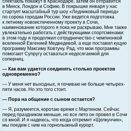
спектакль покажут в Краснодаре, затем он отправится
в Минск, Лондон и Софию. В покрышке января у нас
стартует масштабный тур шоу «Ледниковый период»
по сорока городам России. Уже ведется подготовка
к летнему новоиспеченному проекту в Сочи,
наименование которого я пока не раскрываю. Мне также
увлекательно работать с действующими спортсменами:
в этом году я продолжил сотрудничество с чемпионкой
вселенной Евгенией Медведевой, а еще поставил куцую
программу Максиму Ковтуну. Рад, что мои программы
помогают Супругу оставаться недосягаемой для
соперниц.
— Как вам удается соединять столько проектов
одновременно?
— У меня нет выходных, я почиваю не больше четырех-
пяти часов. Но это того стоит.
— Пора на общение с сыном остается?
— Я, разумеется, коротаю время с Мартином. Сейчас
перед праздником меньше, но все лето он провел в Сочи
со мной. И я надеюсь, что когда отгремит «Щелкунчик»,
мы поедем с ним на горнолыжный курорт.