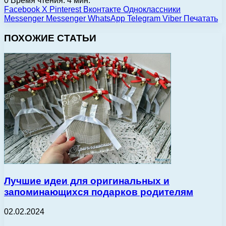
0
Время чтения: 4 мин.
Facebook
X
Pinterest
Вконтакте
Одноклассники
Messenger
Messenger
WhatsApp
Telegram
Viber
Печатать
ПОХОЖИЕ СТАТЬИ
Лучшие идеи для оригинальных и
запоминающихся подарков родителям
02.02.2024