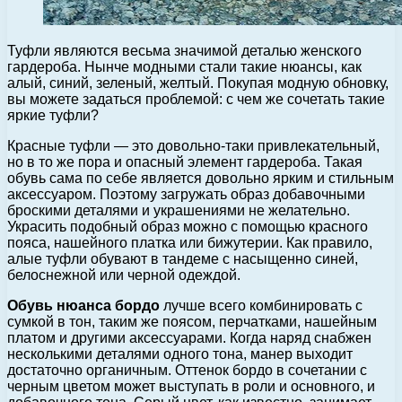
Туфли являются весьма значимой деталью женского
гардероба. Нынче модными стали такие нюансы, как
алый, синий, зеленый, желтый.
Покупая модную обновку,
вы можете задаться проблемой: с чем же сочетать такие
яркие туфли?
Красные туфли — это довольно-таки привлекательный,
но в то же пора и опасный элемент гардероба. Такая
обувь сама по себе является довольно ярким и стильным
аксессуаром. Поэтому загружать образ добавочными
броскими деталями и украшениями не желательно.
Украсить подобный образ можно с помощью красного
пояса, нашейного платка или бижутерии. Как правило,
алые туфли обувают в тандеме с насыщенно синей,
белоснежной или черной одеждой.
Обувь нюанса бордо
лучше всего комбинировать с
сумкой в тон, таким же поясом, перчатками, нашейным
платом и другими аксессуарами. Когда наряд снабжен
несколькими деталями одного тона, манер выходит
достаточно органичным. Оттенок бордо в сочетании с
черным цветом может выступать в роли и основного, и