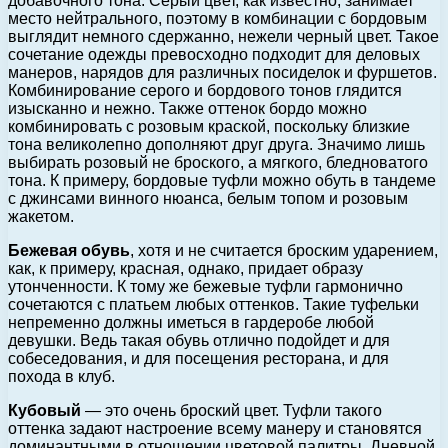
добавочного тона. Серый цвет, как известно, занимает
место нейтрального, поэтому в комбинации с бордовым
выглядит немного сдержанно, нежели черный цвет. Такое
сочетание одежды превосходно подходит для деловых
манеров, нарядов для различных посиделок и фуршетов.
Комбинирование серого и бордового тонов глядится
изысканно и нежно. Также оттенок бордо можно
комбинировать с розовым краской, поскольку близкие
тона великолепно дополняют друг друга. Значимо лишь
выбирать розовый не броского, а мягкого, бледноватого
тона. К примеру, бордовые туфли можно обуть в тандеме
с джинсами винного нюанса, белым топом и розовым
жакетом.
Бежевая обувь
, хотя и не считается броским ударением,
как, к примеру, красная, однако, придает образу
утонченности. К тому же бежевые туфли гармонично
сочетаются с платьем любых оттенков. Такие туфельки
непременно должны иметься в гардеробе любой
девушки. Ведь такая обувь отлично подойдет и для
собеседования, и для посещения ресторана, и для
похода в клуб.
Кубовый
— это очень броский цвет. Туфли такого
оттенка задают настроение всему манеру и становятся
доминантными в отношении цветовой палитры. Дневной