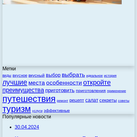
Метки
выбрать
выбор
вкусный
вкусное
виды
идеальное
история
лучшие
откройте
места
особенности
преимущества
приготовить
приготовления
применение
путешествия
салат
рецепт
секреты
ремонт
советы
туризм
эффективные
услуги
Популярные новости
30.04.2024