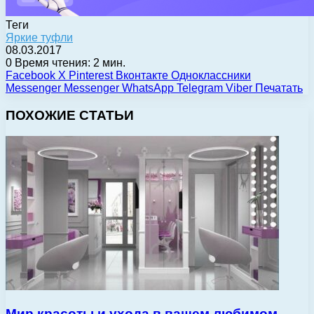
Теги
Яркие туфли
08.03.2017
0
Время чтения: 2 мин.
Facebook
X
Pinterest
Вконтакте
Одноклассники
Messenger
Messenger
WhatsApp
Telegram
Viber
Печатать
ПОХОЖИЕ СТАТЬИ
Мир красоты и ухода в вашем любимом