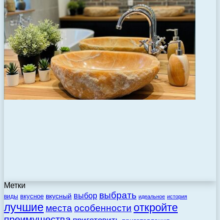
Метки
выбрать
выбор
вкусный
вкусное
виды
идеальное
история
лучшие
откройте
места
особенности
преимущества