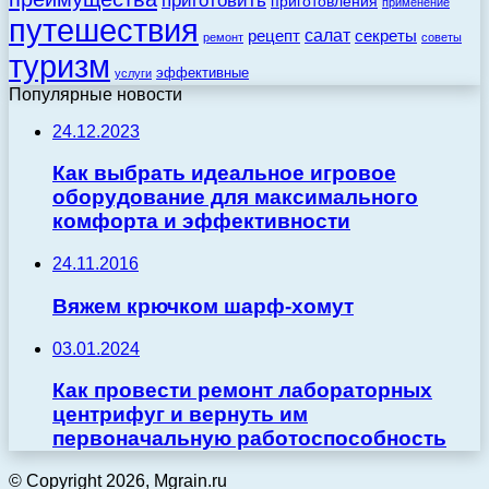
приготовить
приготовления
применение
путешествия
салат
рецепт
секреты
ремонт
советы
туризм
эффективные
услуги
Популярные новости
24.12.2023
Как выбрать идеальное игровое
оборудование для максимального
комфорта и эффективности
24.11.2016
Вяжем крючком шарф-хомут
03.01.2024
Как провести ремонт лабораторных
центрифуг и вернуть им
первоначальную работоспособность
© Copyright 2026, Mgrain.ru