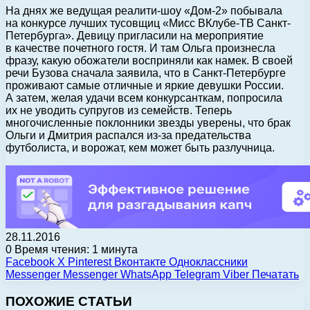
На днях же ведущая реалити-шоу «Дом-2» побывала
на конкурсе лучших тусовщиц «Мисс ВКлубе-ТВ Санкт-
Петербурга». Девицу пригласили на мероприятие
в качестве почетного гостя. И там Ольга произнесла
фразу, какую обожатели восприняли как намек. В своей
речи Бузова сначала заявила, что в Санкт-Петербурге
проживают самые отличные и яркие девушки России.
А затем, желая удачи всем конкурсанткам, попросила
их не уводить супругов из семейств. Теперь
многочисленные поклонники звезды уверены, что брак
Ольги и Дмитрия распался из-за предательства
футболиста, и ворожат, кем может быть разлучница.
28.11.2016
0
Время чтения: 1 минута
Facebook
X
Pinterest
Вконтакте
Одноклассники
Messenger
Messenger
WhatsApp
Telegram
Viber
Печатать
ПОХОЖИЕ СТАТЬИ