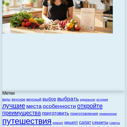
Метки
выбрать
выбор
вкусный
вкусное
виды
идеальное
история
лучшие
откройте
места
особенности
преимущества
приготовить
приготовления
применение
путешествия
салат
рецепт
секреты
ремонт
советы