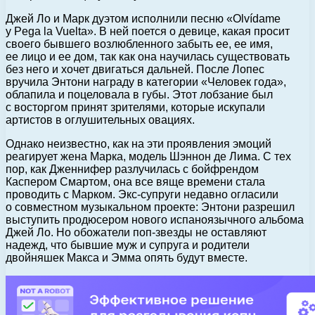
Джей Ло и Марк дуэтом исполнили песню «Olvídame
y Pega la Vuelta». В ней поется о девице, какая просит
своего бывшего возлюбленного забыть ее, ее имя,
ее лицо и ее дом, так как она научилась существовать
без него и хочет двигаться дальней. После Лопес
вручила Энтони награду в категории «Человек года»,
облапила и поцеловала в губы. Этот лобзание был
с восторгом принят зрителями, которые искупали
артистов в оглушительных овациях.
Однако неизвестно, как на эти проявления эмоций
реагирует жена Марка, модель Шэннон де Лима. С тех
пор, как Дженнифер разлучилась с бойфрендом
Каспером Смартом, она все вяще времени стала
проводить с Марком. Экс-супруги недавно огласили
о совместном музыкальном проекте: Энтони разрешил
выступить продюсером нового испаноязычного альбома
Джей Ло. Но обожатели поп-звезды не оставляют
надежд, что бывшие муж и супруга и родители
двойняшек Макса и Эмма опять будут вместе.