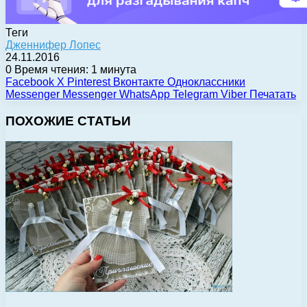
Теги
Дженнифер Лопес
24.11.2016
0
Время чтения: 1 минута
Facebook
X
Pinterest
Вконтакте
Одноклассники
Messenger
Messenger
WhatsApp
Telegram
Viber
Печатать
ПОХОЖИЕ СТАТЬИ