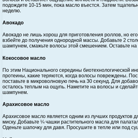
подождите 10-15 мин, пока масло въестся. Затем тщатель
неделю.
Авокадо
Авокадо не лишь хорош для приготовления роллов, но его
взбейте до получения однородной массы. Добавьте 2 стол
шампунем, смажьте волосы этой смешением. Оставьте на 
Кокосовое масло
По этим Национального середины биотехнологической ин
протеины, какие теряются, когда волосы повреждены. Поск
поставьте в микроволновую печь на 30 секунд. Для добав
осталось теплым на ощупь. Наметите на волосы и сделайт
шампунем.
Арахисовое масло
Арахисовое масло является одним из лучших продуктов дл
миску. Добавьте ¼ чашки растительного масла для палат
Оденьте шапочку для давя. Просушите в тепле или под су