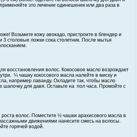
применяйте это лечение одинешенек или два раза в
оже! Возьмите кожу авокадо, пристроите в блендер и
и 3 столовые ложки сока столетник. После мытья
олосканием.
ля восстановления волос. Кокосовое масло возрождает
утри. ¼ чашку кокосового масла налейте в миску и
сла, например лаванду. Охладите так, чтобы масло
е шапочку для давя. Оставьте на пол часа. Промойте с
я роста волос. Поместите ½ чашки арахисового масла в
 массажными движениями нанесите смесь на волосы.
йте горячей водой.