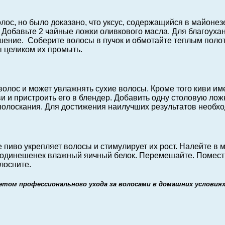
лос, но было доказано, что уксус, содержащийся в майоне
. Добавьте 2 чайные ложки оливкового масла. Для благоуха
ение. Соберите волосы в пучок и обмотайте теплым полоте
ы целиком их промыть.
олос и может увлажнять сухие волосы. Кроме того киви им
ви и пристроить его в блендер. Добавить одну столовую лож
 полоскания. Для достижения наилучших результатов необхо
иво укрепляет волосы и стимулирует их рост. Налейте в м
и одинешенек влажный яичный белок. Перемешайте. Помести
лосните.
етом профессионального ухода за волосами в домашних условиях