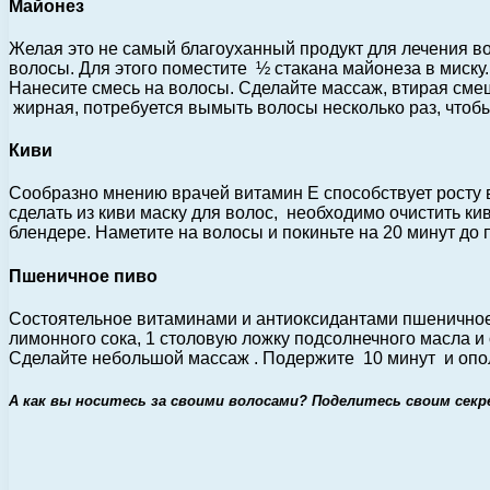
Майонез
Желая это не самый благоуханный продукт для лечения во
волосы. Для этого поместите ½ стакана майонеза в миску
Нанесите смесь на волосы. Сделайте массаж, втирая смеш
жирная, потребуется вымыть волосы несколько раз, чтоб
Киви
Сообразно мнению врачей витамин Е способствует росту в
сделать из киви маску для волос, необходимо очистить ки
блендере. Наметите на волосы и покиньте на 20 минут до
Пшеничное пиво
Состоятельное витаминами и антиоксидантами пшеничное п
лимонного сока, 1 столовую ложку подсолнечного масла 
Сделайте небольшой массаж . Подержите 10 минут и опо
А как вы носитесь за своими волосами? Поделитесь своим секр