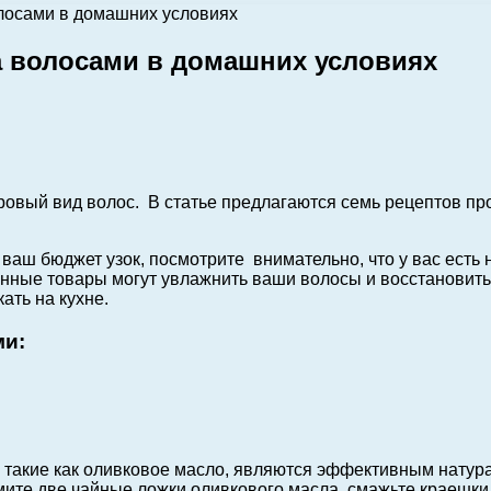
олосами в домашних условиях
а волосами в домашних условиях
оровый вид волос. В статье предлагаются семь рецептов п
о ваш бюджет узок, посмотрите внимательно, что у вас есть
нные товары могут увлажнить ваши волосы и восстановить
ать на кухне.
ми:
 такие как оливковое масло, являются эффективным натур
мите две чайные ложки оливкового масла, смажьте краешки 