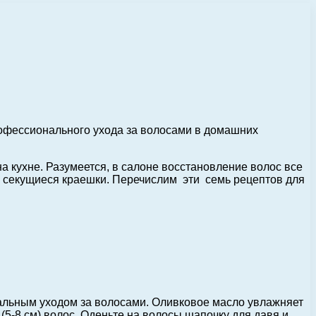
рофессионального ухода за волосами в домашних
 на кухне. Разумеется, в салоне восстановление волос все
 секущиеся краешки. Перечислим эти семь рецептов для
альным уходом за волосами. Оливковое масло увлажняет
(5-8 см) волос. Оденьте на волосы шапочку для давя и