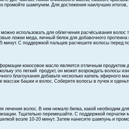
но промойте шампунем. Для достижения наилучших итогов, 
 можно использовать для облегчения расчёсывания волос т
овые ложки меда, яичный белок для добавочного протеина 
5 минут. С поддержкой пальцев расчешите волосы перед п
формации кокосовое масло является отличным продуктом д
ольку это легкий продукт, он может возрождать волосы изн
очного благоухания добавьте несколько капель эфирного ма
е массаж башки и волос. Соберите волосы в пучок и оденьт
я лечения волос. В нем немало белка, какой необходим дл
ализации. Тщательно перемешайте. С поддержкой перчатки
шилкой возле 10-20 минут. Затем нанесите шампунь и промо