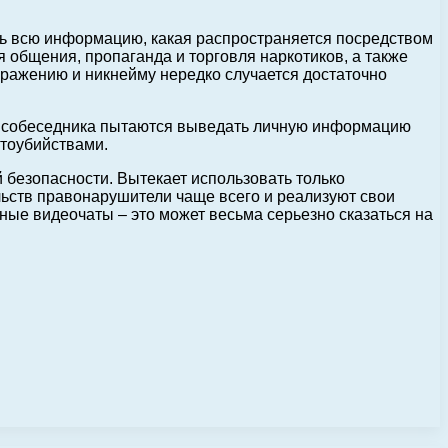
ить всю информацию, какая распространяется посредством
я общения, пропаганда и торговля наркотиков, а также
бражению и никнейму нередко случается достаточно
го собеседника пытаются выведать личную информацию
ртоубийствами.
 безопасности. Вытекает использовать только
льств правонарушители чаще всего и реализуют свои
ые видеочаты – это может весьма серьезно сказаться на