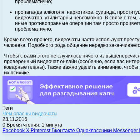
проблематично;
пропаганда алкоголя, наркотиков, суицида, простит
видеочатов, утилитарны невозможно. В связи с тем, 
иные противоправные операции там просто процветаю
проблематично.
Кроме всего прочего, видеочаты часто используют прес
человека. Подобного рода общение нередко заканчивает
Чтобы с вами этого не случилось ничего из вышеперечис
проверенный видеочат онлайн (особенно, если вас интер
коварные планы). Также важно уделить вниманию, чтобы
их психике.
Теги
Чем опасны видеочаты
23.11.2016
0
Время чтения: 1 минута
Facebook
X
Pinterest
Вконтакте
Одноклассники
Messenger