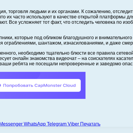
уция, торговля людьми и их органами. К сожалению, отслед
что их часто используют в качестве открытой платформы дл
т. Все усложняет тот факт, что отследить человека по изо
тупники, которые под обликом благодушного и внимательно
ся ограблениями, шантажом, изнасилованиями, и даже сме
ленного, необходимо тщательно блюсти все правила сетевой
есует онлайн знакомства видеочат – на соискателях касате
 ваши ребята не посещали непроверенные и заведомо опасн
Messenger
WhatsApp
Telegram
Viber
Печатать